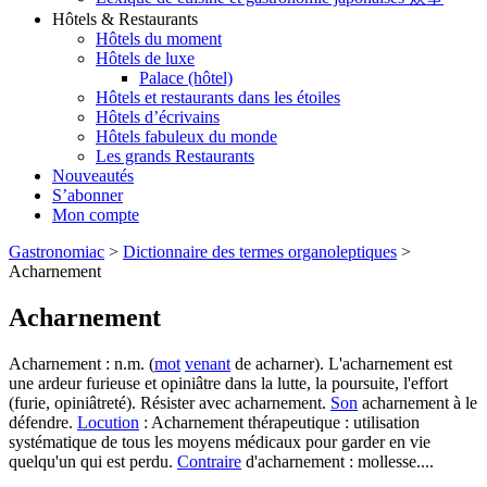
Hôtels & Restaurants
Hôtels du moment
Hôtels de luxe
Palace (hôtel)
Hôtels et restaurants dans les étoiles
Hôtels d’écrivains
Hôtels fabuleux du monde
Les grands Restaurants
Nouveautés
S’abonner
Mon compte
Gastronomiac
>
Dictionnaire des termes organoleptiques
>
Acharnement
Acharnement
Acharnement : n.m. (
mot
venant
de acharner). L'acharnement est
une ardeur furieuse et opiniâtre dans la lutte, la poursuite, l'effort
(furie, opiniâtreté). Résister avec acharnement.
Son
acharnement à le
défendre.
Locution
: Acharnement thérapeutique : utilisation
systématique de tous les moyens médicaux pour garder en vie
quelqu'un qui est perdu.
Contraire
d'acharnement : mollesse....