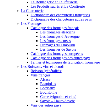
La Boulangerie et La Pâtisserie
Les Produits sucrés et La Confiserie
La Charcuterie
Dictionnaire des charcuteries françaises
Dictionnaire des charcuteries autres pays
Les Fromages
Catalogue des fromages français
Les fromages alsaciens
Les fromages d’Auvergne
Les fromages corses
Fromages du Limousin
Les fromages de Savoie
Catalogue des fromages européens
Catalogue des fromages des autres pays
Termes et techniques de fabrication fromagère
Les Boissons, vins et alcools
Boisson (généralités)
Vins français
Alsace
Beaujolais
Bordeaux
Bourgogne
Corse (vignoble et vins)
Savoie – Haute-Savoie
Vins des autres pays