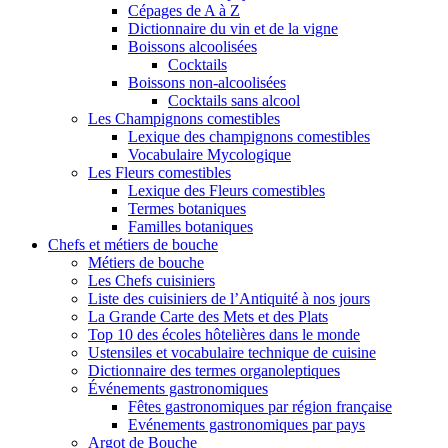
Cépages de A à Z
Dictionnaire du vin et de la vigne
Boissons alcoolisées
Cocktails
Boissons non-alcoolisées
Cocktails sans alcool
Les Champignons comestibles
Lexique des champignons comestibles
Vocabulaire Mycologique
Les Fleurs comestibles
Lexique des Fleurs comestibles
Termes botaniques
Familles botaniques
Chefs et métiers de bouche
Métiers de bouche
Les Chefs cuisiniers
Liste des cuisiniers de l’Antiquité à nos jours
La Grande Carte des Mets et des Plats
Top 10 des écoles hôtelières dans le monde
Ustensiles et vocabulaire technique de cuisine
Dictionnaire des termes organoleptiques
Événements gastronomiques
Fêtes gastronomiques par région française
Evénements gastronomiques par pays
Argot de Bouche