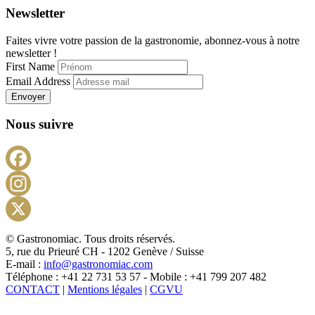
Newsletter
Faites vivre votre passion de la gastronomie, abonnez-vous à notre
newsletter !
First Name
Email Address
Envoyer
Nous suivre
Facebook
Instagram
X
© Gastronomiac. Tous droits réservés.
5, rue du Prieuré CH - 1202 Genève / Suisse
E-mail :
info@gastronomiac.com
Téléphone : +41 22 731 53 57 - Mobile : +41 799 207 482
CONTACT
|
Mentions légales
|
CGVU