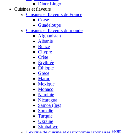
Diner Lingo
Cuisines et flaveurs
Cuisines et flaveurs de France
Corse
Guadeloupe
Cuisines et flaveurs du monde
Afghanistan
Albanie
Belize
Chypre
Crète
Érythrée
Éthiopie
Grèce
Maroc
Mexique
Monaco
Namibie
Nicaragua
Samoa (îles)
Somalie
Turquie
Ukraine
Zimbabwe
Lexique de cuisine et gastronomie japonaises 炊事