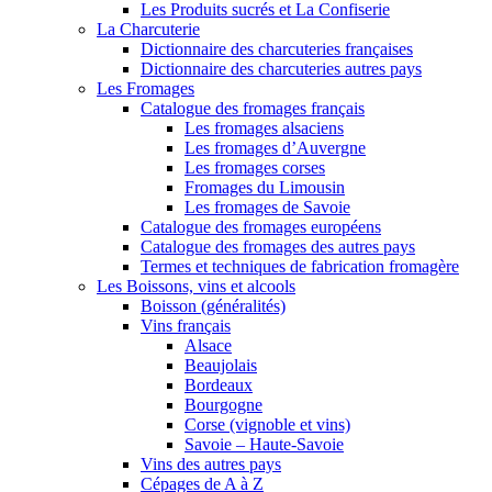
Les Produits sucrés et La Confiserie
La Charcuterie
Dictionnaire des charcuteries françaises
Dictionnaire des charcuteries autres pays
Les Fromages
Catalogue des fromages français
Les fromages alsaciens
Les fromages d’Auvergne
Les fromages corses
Fromages du Limousin
Les fromages de Savoie
Catalogue des fromages européens
Catalogue des fromages des autres pays
Termes et techniques de fabrication fromagère
Les Boissons, vins et alcools
Boisson (généralités)
Vins français
Alsace
Beaujolais
Bordeaux
Bourgogne
Corse (vignoble et vins)
Savoie – Haute-Savoie
Vins des autres pays
Cépages de A à Z