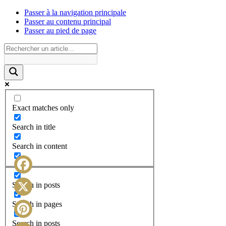
Passer à la navigation principale
Passer au contenu principal
Passer au pied de page
Exact matches only
Search in title
Search in content
Facebook
Search in posts
X
Search in pages
Search in posts
Pinterest