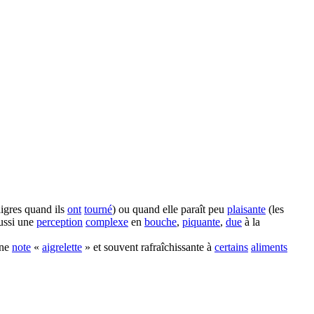
igres quand ils
ont
tourné
) ou quand elle paraît peu
plaisante
(les
ussi une
perception
complexe
en
bouche
,
piquante
,
due
à la
une
note
«
aigrelette
» et souvent rafraîchissante à
certains
aliments