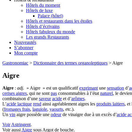
Hôtels du moment
Hôtels de luxe
Palace (hôtel)
Hôtels et restaurants dans les étoiles
Hôtels d’écrivains
Hôtels fabuleux du monde
Les grands Restaurants
Nouveautés
S’abonner
Mon compte
Gastronomiac
>
Dictionnaire des termes organoleptiques
>
Aigre
Aigre
Aigre
:
adj.
» Aigre » est un qualificatif
exprimant
une
sensation
d’
a
cerises aigres
, qui ne sont
pas
consommables à l’état
naturel
, le devie
combinaison d’une
saveur
acide
et d’
arômes
.
L’
acide lactique
rend
ainsi agréablement aigres les
produits laitiers
, et 
(
fromages frais
,
laguiole
,
yaourts
, etc.).
Un
vin
aigre possède une
odeur
de vinaigre due à un excès d’
acide ac
Voir
Astringent
.
Voir aussi
Aigre
sous Argot de bouche.