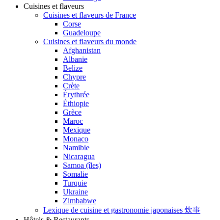
Cuisines et flaveurs
Cuisines et flaveurs de France
Corse
Guadeloupe
Cuisines et flaveurs du monde
Afghanistan
Albanie
Belize
Chypre
Crète
Érythrée
Éthiopie
Grèce
Maroc
Mexique
Monaco
Namibie
Nicaragua
Samoa (îles)
Somalie
Turquie
Ukraine
Zimbabwe
Lexique de cuisine et gastronomie japonaises 炊事
Hôtels & Restaurants