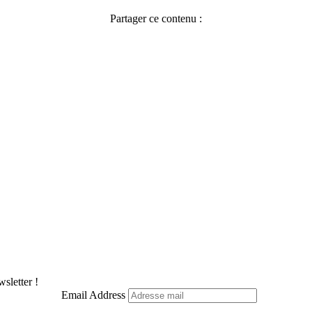
Partager ce contenu :
Facebook
X
Pinterest
LinkedIn
WhatsApp
Telegram
sletter !
Email Address