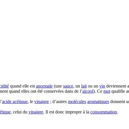
cidité
quand elle est
anormale
(une
sauce
, un
lait
ou un
vin
deviennent a
nnent quand elles ont été conservées dans de l’
alcool
). Ce
mot
qualifie a
l’
acide acétique
, le
vinaigre
; d’autres
molécules
aromatiques
donnent 
étique
, celui du
vinaigre
. Il est donc impropre à la
consommation
.