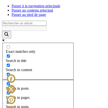
Passer à la navigation principale
Passer au contenu principal
Passer au pied de page
Exact matches only
Search in title
Search in content
Facebook
Search in posts
X
Search in pages
Search in posts
Pinterest