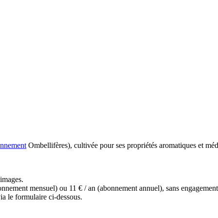
ennement
Ombellifères), cultivée pour ses propriétés aromatiques et médic
s images.
(abonnement mensuel) ou 11 € / an (abonnement annuel), sans engagemen
a le formulaire ci-dessous.