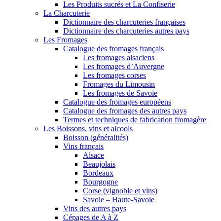
Les Produits sucrés et La Confiserie
La Charcuterie
Dictionnaire des charcuteries françaises
Dictionnaire des charcuteries autres pays
Les Fromages
Catalogue des fromages français
Les fromages alsaciens
Les fromages d’Auvergne
Les fromages corses
Fromages du Limousin
Les fromages de Savoie
Catalogue des fromages européens
Catalogue des fromages des autres pays
Termes et techniques de fabrication fromagère
Les Boissons, vins et alcools
Boisson (généralités)
Vins français
Alsace
Beaujolais
Bordeaux
Bourgogne
Corse (vignoble et vins)
Savoie – Haute-Savoie
Vins des autres pays
Cépages de A à Z