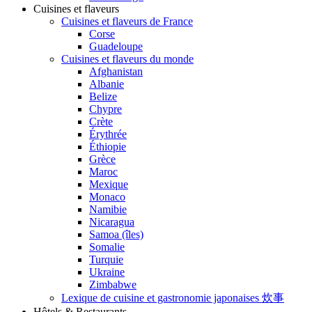
Cuisines et flaveurs
Cuisines et flaveurs de France
Corse
Guadeloupe
Cuisines et flaveurs du monde
Afghanistan
Albanie
Belize
Chypre
Crète
Érythrée
Éthiopie
Grèce
Maroc
Mexique
Monaco
Namibie
Nicaragua
Samoa (îles)
Somalie
Turquie
Ukraine
Zimbabwe
Lexique de cuisine et gastronomie japonaises 炊事
Hôtels & Restaurants