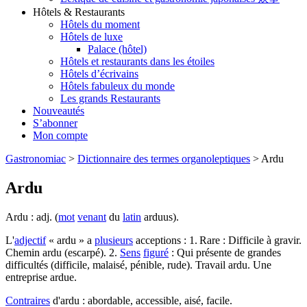
Hôtels & Restaurants
Hôtels du moment
Hôtels de luxe
Palace (hôtel)
Hôtels et restaurants dans les étoiles
Hôtels d’écrivains
Hôtels fabuleux du monde
Les grands Restaurants
Nouveautés
S’abonner
Mon compte
Gastronomiac
>
Dictionnaire des termes organoleptiques
>
Ardu
Ardu
Ardu : adj. (
mot
venant
du
latin
arduus).
L'
adjectif
« ardu » a
plusieurs
acceptions : 1. Rare : Difficile à gravir.
Chemin ardu (escarpé). 2.
Sens
figuré
: Qui présente de grandes
difficultés (difficile, malaisé, pénible, rude). Travail ardu. Une
entreprise ardue.
Contraires
d'ardu : abordable, accessible, aisé, facile.