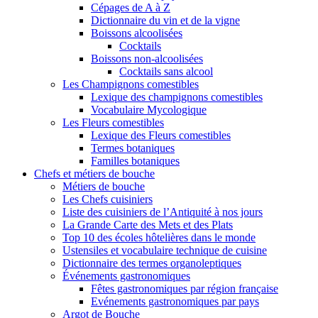
Cépages de A à Z
Dictionnaire du vin et de la vigne
Boissons alcoolisées
Cocktails
Boissons non-alcoolisées
Cocktails sans alcool
Les Champignons comestibles
Lexique des champignons comestibles
Vocabulaire Mycologique
Les Fleurs comestibles
Lexique des Fleurs comestibles
Termes botaniques
Familles botaniques
Chefs et métiers de bouche
Métiers de bouche
Les Chefs cuisiniers
Liste des cuisiniers de l’Antiquité à nos jours
La Grande Carte des Mets et des Plats
Top 10 des écoles hôtelières dans le monde
Ustensiles et vocabulaire technique de cuisine
Dictionnaire des termes organoleptiques
Événements gastronomiques
Fêtes gastronomiques par région française
Evénements gastronomiques par pays
Argot de Bouche