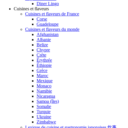
Diner Lingo
Cuisines et flaveurs
Cuisines et flaveurs de France
Corse
Guadeloupe
Cuisines et flaveurs du monde
Afghanistan
Albanie
Belize
Chypre
Crète
Érythrée
Éthiopie
Grèce
Maroc
Mexique
Monaco
Namibie
Nicaragua
Samoa (îles)
Somalie
Turquie
Ukraine
Zimbabwe
Lexique de cuisine et gastronomie japonaises 炊事