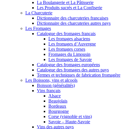
La Boulangerie et La Pâtisserie
Les Produits sucrés et La Confiserie
La Charcuterie
Dictionnaire des charcuteries françaises
Dictionnaire des charcuteries autres pays
Les Fromages
Catalogue des fromages français
Les fromages alsaciens
Les fromages d’Auvergne
Les fromages corses
Fromages du Limousin
Les fromages de Savoie
Catalogue des fromages européens
Catalogue des fromages des autres pays
Termes et techniques de fabrication fromagère
Les Boissons, vins et alcools
Boisson (généralités)
Vins français
Alsace
Beaujolais
Bordeaux
Bourgogne
Corse (vignoble et vins)
Savoie – Haute-Savoie
Vins des autres pays