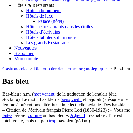
Hôtels & Restaurants
Hôtels du moment
Hôtels de luxe
Palace (hôtel)
Hôtels et restaurants dans les étoiles
Hôtels d’écrivains
Hôtels fabuleux du monde
Les grands Restaurants
Nouveautés
S’abonner
Mon compte
Gastronomiac
>
Dictionnaire des termes organoleptiques
>
Bas-bleu
Bas-bleu
Bas-bleu : n.m. (
mot
venant
de la traduction de l'anglais blue
stocking). Le mot « bas-bleu » (
sens
vieilli
et péjoratif) désigne une
femme à prétentions littéraires ; intellectuelle pédante. Des bas-bleus.
– Citation de l’écrivain français Pierre Loti (1850-1923) : « Vous me
faites
pérorer
comme
un bas-bleu ».
Adjectif
invariable : Elle est
intelligente, mais un peu
trop
bas-bleu (pédant).
...