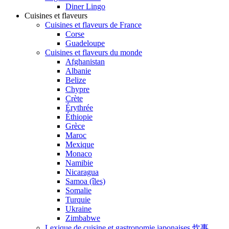
Diner Lingo
Cuisines et flaveurs
Cuisines et flaveurs de France
Corse
Guadeloupe
Cuisines et flaveurs du monde
Afghanistan
Albanie
Belize
Chypre
Crète
Érythrée
Éthiopie
Grèce
Maroc
Mexique
Monaco
Namibie
Nicaragua
Samoa (îles)
Somalie
Turquie
Ukraine
Zimbabwe
Lexique de cuisine et gastronomie japonaises 炊事