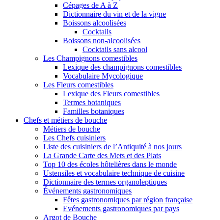
Cépages de A à Z
Dictionnaire du vin et de la vigne
Boissons alcoolisées
Cocktails
Boissons non-alcoolisées
Cocktails sans alcool
Les Champignons comestibles
Lexique des champignons comestibles
Vocabulaire Mycologique
Les Fleurs comestibles
Lexique des Fleurs comestibles
Termes botaniques
Familles botaniques
Chefs et métiers de bouche
Métiers de bouche
Les Chefs cuisiniers
Liste des cuisiniers de l’Antiquité à nos jours
La Grande Carte des Mets et des Plats
Top 10 des écoles hôtelières dans le monde
Ustensiles et vocabulaire technique de cuisine
Dictionnaire des termes organoleptiques
Événements gastronomiques
Fêtes gastronomiques par région française
Evénements gastronomiques par pays
Argot de Bouche