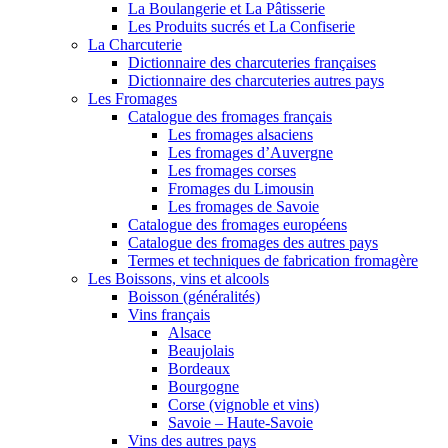
La Boulangerie et La Pâtisserie
Les Produits sucrés et La Confiserie
La Charcuterie
Dictionnaire des charcuteries françaises
Dictionnaire des charcuteries autres pays
Les Fromages
Catalogue des fromages français
Les fromages alsaciens
Les fromages d’Auvergne
Les fromages corses
Fromages du Limousin
Les fromages de Savoie
Catalogue des fromages européens
Catalogue des fromages des autres pays
Termes et techniques de fabrication fromagère
Les Boissons, vins et alcools
Boisson (généralités)
Vins français
Alsace
Beaujolais
Bordeaux
Bourgogne
Corse (vignoble et vins)
Savoie – Haute-Savoie
Vins des autres pays