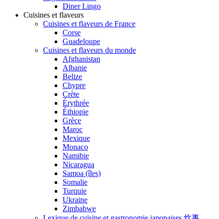
Diner Lingo
Cuisines et flaveurs
Cuisines et flaveurs de France
Corse
Guadeloupe
Cuisines et flaveurs du monde
Afghanistan
Albanie
Belize
Chypre
Crète
Érythrée
Éthiopie
Grèce
Maroc
Mexique
Monaco
Namibie
Nicaragua
Samoa (îles)
Somalie
Turquie
Ukraine
Zimbabwe
Lexique de cuisine et gastronomie japonaises 炊事