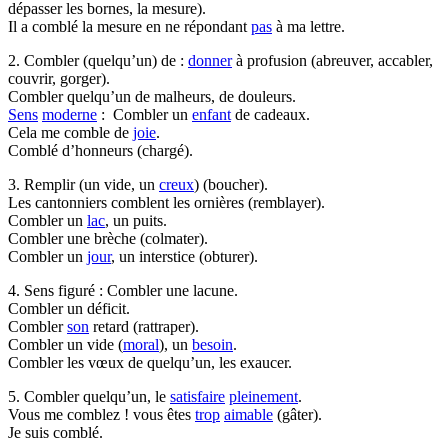
dépasser les bornes, la mesure).
Il a comblé la mesure en ne répondant
pas
à ma lettre.
2. Combler (quelqu’un) de :
donner
à profusion (abreuver, accabler,
couvrir, gorger).
Combler quelqu’un de malheurs, de douleurs.
Sens
moderne
: Combler un
enfant
de cadeaux.
Cela me comble de
joie
.
Comblé d’honneurs (chargé).
3. Remplir (un vide, un
creux
) (boucher).
Les cantonniers comblent les ornières (remblayer).
Combler un
lac
, un puits.
Combler une brèche (colmater).
Combler un
jour
, un interstice (obturer).
4. Sens figuré : Combler une lacune.
Combler un déficit.
Combler
son
retard (rattraper).
Combler un vide (
moral
), un
besoin
.
Combler les vœux de quelqu’un, les exaucer.
5. Combler quelqu’un, le
satisfaire
pleinement
.
Vous me comblez ! vous êtes
trop
aimable
(gâter).
Je suis comblé.