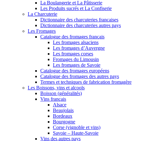
La Boulangerie et La Pâtisserie
Les Produits sucrés et La Confiserie
La Charcuterie
Dictionnaire des charcuteries françaises
Dictionnaire des charcuteries autres pays
Les Fromages
Catalogue des fromages français
Les fromages alsaciens
Les fromages d’Auvergne
Les fromages corses
Fromages du Limousin
Les fromages de Savoie
Catalogue des fromages européens
Catalogue des fromages des autres pays
Termes et techniques de fabrication fromagère
Les Boissons, vins et alcools
Boisson (généralités)
Vins français
Alsace
Beaujolais
Bordeaux
Bourgogne
Corse (vignoble et vins)
Savoie – Haute-Savoie
Vins des autres pays