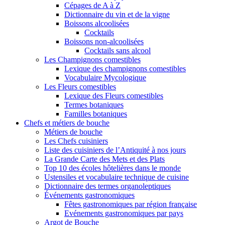
Cépages de A à Z
Dictionnaire du vin et de la vigne
Boissons alcoolisées
Cocktails
Boissons non-alcoolisées
Cocktails sans alcool
Les Champignons comestibles
Lexique des champignons comestibles
Vocabulaire Mycologique
Les Fleurs comestibles
Lexique des Fleurs comestibles
Termes botaniques
Familles botaniques
Chefs et métiers de bouche
Métiers de bouche
Les Chefs cuisiniers
Liste des cuisiniers de l’Antiquité à nos jours
La Grande Carte des Mets et des Plats
Top 10 des écoles hôtelières dans le monde
Ustensiles et vocabulaire technique de cuisine
Dictionnaire des termes organoleptiques
Événements gastronomiques
Fêtes gastronomiques par région française
Evénements gastronomiques par pays
Argot de Bouche