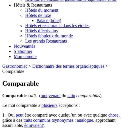
Hôtels & Restaurants
Hôtels du moment
Hôtels de luxe
Palace (hôtel)
Hôtels et restaurants dans les étoiles
Hôtels d’écrivains
Hôtels fabuleux du monde
Les grands Restaurants
Nouveautés
S’abonner
Mon compte
Gastronomiac
>
Dictionnaire des termes organoleptiques
>
Comparable
Comparable
Comparable
:
adj.
(
mot
venant
du
latin
comparabilis
).
Le mot comparable a
plusieurs
acceptions :
1. Qui
peut
être comparé avec quelqu’un ou avec quelque
chose
,
grâce à des
traits
communs
(
synonymes
:
analogue
, approchant,
assimilable,
équivalent
).