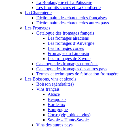
La Boulangerie et La Pâtisserie
Les Produits sucrés et La Confiserie
La Charcuterie
Dictionnaire des charcuteries françaises
Dictionnaire des charcuteries autres pays
Les Fromages
Catalogue des fromages français
Les fromages alsaciens
Les fromages d’Auvergne
Les fromages corses
Fromages du Limousin
Les fromages de Savoie
Catalogue des fromages européens
Catalogue des fromages des autres pays
Termes et techniques de fabrication fromagère
Les Boissons, vins et alcools
Boisson (généralités)
Vins français
Alsace
Beaujolais
Bordeaux
Bourgogne
Corse (vignoble et vins)
Savoie – Haute-Savoie
Vins des autres pays