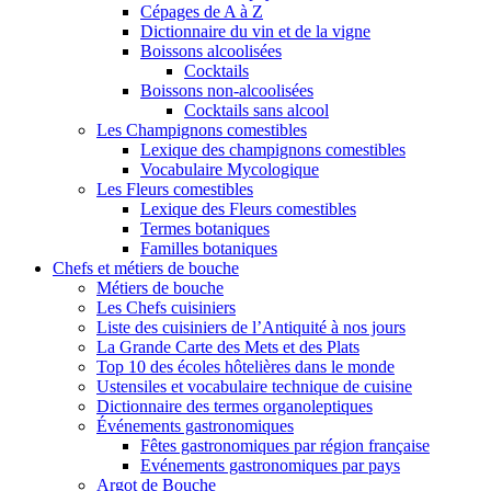
Cépages de A à Z
Dictionnaire du vin et de la vigne
Boissons alcoolisées
Cocktails
Boissons non-alcoolisées
Cocktails sans alcool
Les Champignons comestibles
Lexique des champignons comestibles
Vocabulaire Mycologique
Les Fleurs comestibles
Lexique des Fleurs comestibles
Termes botaniques
Familles botaniques
Chefs et métiers de bouche
Métiers de bouche
Les Chefs cuisiniers
Liste des cuisiniers de l’Antiquité à nos jours
La Grande Carte des Mets et des Plats
Top 10 des écoles hôtelières dans le monde
Ustensiles et vocabulaire technique de cuisine
Dictionnaire des termes organoleptiques
Événements gastronomiques
Fêtes gastronomiques par région française
Evénements gastronomiques par pays
Argot de Bouche