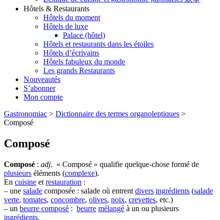
Hôtels & Restaurants
Hôtels du moment
Hôtels de luxe
Palace (hôtel)
Hôtels et restaurants dans les étoiles
Hôtels d’écrivains
Hôtels fabuleux du monde
Les grands Restaurants
Nouveautés
S’abonner
Mon compte
Gastronomiac
>
Dictionnaire des termes organoleptiques
>
Composé
Composé
Composé
:
adj
.
«
Composé
»
qualifie quelque-chose formé
de
plusieurs
éléments (
complexe
)
.
En
cuisine
et
restauration
:
– une
salade
composée :
salade où
entrent
divers
ingrédients
(
salade
verte
,
tomates
,
concombre
,
olives
,
noix
,
crevettes
, etc.)
– un
beurre composé
:
beurre
mélangé
à un ou plusieurs
ingrédients
.