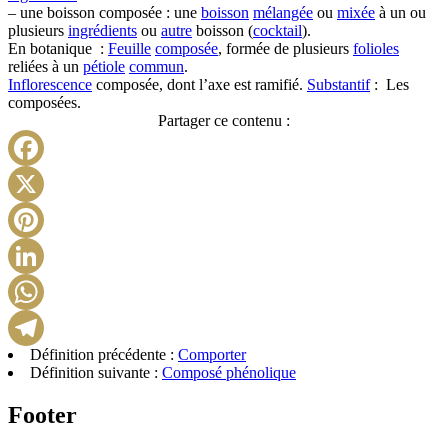
– une boisson composée : une
boisson
mélangée
ou
mixée
à un ou
plusieurs
ingrédients
ou
autre
boisson (
cocktail
).
En b
otanique :
Feuille
composée
,
formée de plusieurs
folioles
reliées à un
pétiole
commun
.
Inflorescence
composée,
dont l’axe est ramifié.
Substantif
:
Les
composées.
Partager ce contenu :
Facebook
X
Pinterest
LinkedIn
WhatsApp
Définition précédente :
Comporter
Telegram
Définition suivante :
Composé phénolique
Footer