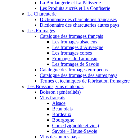
La Boulangerie et La Pâtisserie
Les Produits sucrés et La Confiserie
La Charcuterie
Dictionnaire des charcuteries françaises
Dictionnaire des charcuteries autres pays
Les Fromages
Catalogue des fromages français
Les fromages alsaciens
Les fromages d’Auvergne
Les fromages corses
Fromages du Limousin
Les fromages de Savoie
Catalogue des fromages européens
Catalogue des fromages des autres pays
Termes et techniques de fabrication fromagère
Les Boissons, vins et alcools
Boisson (généralités)
Vins français
Alsace
Beaujolais
Bordeaux
Bourgogne
Corse (vignoble et vins)
Savoie – Haute-Savoie
Vins des autres pays