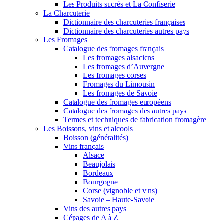
Les Produits sucrés et La Confiserie
La Charcuterie
Dictionnaire des charcuteries françaises
Dictionnaire des charcuteries autres pays
Les Fromages
Catalogue des fromages français
Les fromages alsaciens
Les fromages d’Auvergne
Les fromages corses
Fromages du Limousin
Les fromages de Savoie
Catalogue des fromages européens
Catalogue des fromages des autres pays
Termes et techniques de fabrication fromagère
Les Boissons, vins et alcools
Boisson (généralités)
Vins français
Alsace
Beaujolais
Bordeaux
Bourgogne
Corse (vignoble et vins)
Savoie – Haute-Savoie
Vins des autres pays
Cépages de A à Z