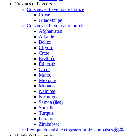
Cuisines et flaveurs
Cuisines et flaveurs de France
Corse
Guadeloupe
Cuisines et flaveurs du monde
Afghanistan
Albanie
Belize
Chypre
Crète
Érythrée
Éthiopie
Grèce
Maroc
Mexique
Monaco
Namibie
Nicaragua
Samoa (îles)
Somalie
Turquie
Ukraine
Zimbabwe
Lexique de cuisine et gastronomie japonaises 炊事
Hôtels & Restaurants