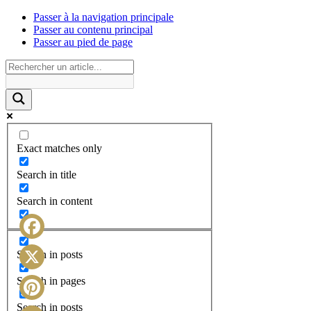
Passer à la navigation principale
Passer au contenu principal
Passer au pied de page
Exact matches only
Search in title
Search in content
Facebook
Search in posts
X
Search in pages
Search in posts
Pinterest