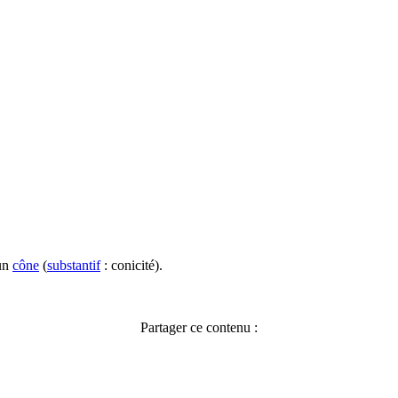
un
cône
(
substantif
: conicité).
Partager ce contenu :
Facebook