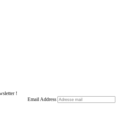
X
Pinterest
LinkedIn
WhatsApp
Telegram
sletter !
Email Address
Facebook