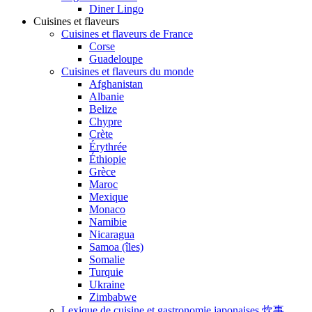
Diner Lingo
Cuisines et flaveurs
Cuisines et flaveurs de France
Corse
Guadeloupe
Cuisines et flaveurs du monde
Afghanistan
Albanie
Belize
Chypre
Crète
Érythrée
Éthiopie
Grèce
Maroc
Mexique
Monaco
Namibie
Nicaragua
Samoa (îles)
Somalie
Turquie
Ukraine
Zimbabwe
Lexique de cuisine et gastronomie japonaises 炊事