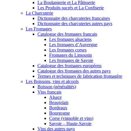
La Boulangerie et La Pâtisserie
Les Produits sucrés et La Confiserie
La Charcuterie
Dictionnaire des charcuteries françaises
Dictionnaire des charcuteries autres pays
Les Fromages
Catalogue des fromages français
Les fromages alsaciens
Les fromages d’Auvergne
Les fromages corses
Fromages du Limousin
Les fromages de Savoie
Catalogue des fromages européens
Catalogue des fromages des autres pays
Termes et techniques de fabrication fromagère
Les Boissons, vins et alcools
Boisson (généralités)
Vins français
Alsace
Beaujolais
Bordeaux
Bourgogne
Corse (vignoble et vins)
Savoie – Haute-Savoie
Vins des autres pays