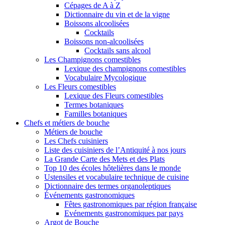
Cépages de A à Z
Dictionnaire du vin et de la vigne
Boissons alcoolisées
Cocktails
Boissons non-alcoolisées
Cocktails sans alcool
Les Champignons comestibles
Lexique des champignons comestibles
Vocabulaire Mycologique
Les Fleurs comestibles
Lexique des Fleurs comestibles
Termes botaniques
Familles botaniques
Chefs et métiers de bouche
Métiers de bouche
Les Chefs cuisiniers
Liste des cuisiniers de l’Antiquité à nos jours
La Grande Carte des Mets et des Plats
Top 10 des écoles hôtelières dans le monde
Ustensiles et vocabulaire technique de cuisine
Dictionnaire des termes organoleptiques
Événements gastronomiques
Fêtes gastronomiques par région française
Evénements gastronomiques par pays
Argot de Bouche