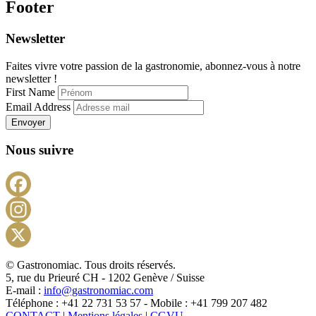
Footer
Newsletter
Faites vivre votre passion de la gastronomie, abonnez-vous à notre
newsletter !
First Name
Email Address
Envoyer
Nous suivre
Facebook
Instagram
X
© Gastronomiac. Tous droits réservés.
5, rue du Prieuré CH - 1202 Genève / Suisse
E-mail :
info@gastronomiac.com
Téléphone : +41 22 731 53 57 - Mobile : +41 799 207 482
CONTACT
|
Mentions légales
|
CGVU