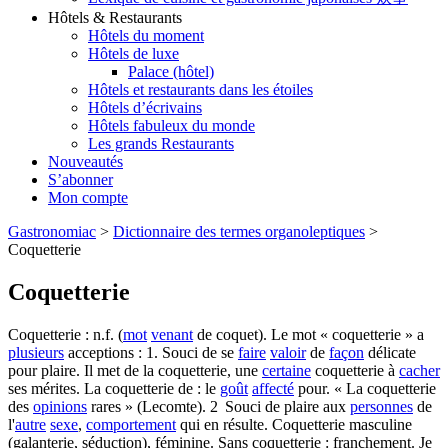
Hôtels & Restaurants
Hôtels du moment
Hôtels de luxe
Palace (hôtel)
Hôtels et restaurants dans les étoiles
Hôtels d’écrivains
Hôtels fabuleux du monde
Les grands Restaurants
Nouveautés
S’abonner
Mon compte
Gastronomiac
>
Dictionnaire des termes organoleptiques
>
Coquetterie
Coquetterie
Coquetterie : n.f. (
mot
venant
de coquet). Le mot « coquetterie » a
plusieurs
acceptions : 1. Souci de se
faire
valoir
de
façon
délicate
pour plaire. Il met de la coquetterie, une
certaine
coquetterie à
cacher
ses mérites. La coquetterie de : le
goût
affecté
pour. « La coquetterie
des
opinions
rares » (Lecomte). 2 Souci de plaire aux
personnes
de
l'
autre
sexe
,
comportement
qui en résulte. Coquetterie masculine
(galanterie, séduction), féminine. Sans coquetterie : franchement. Je