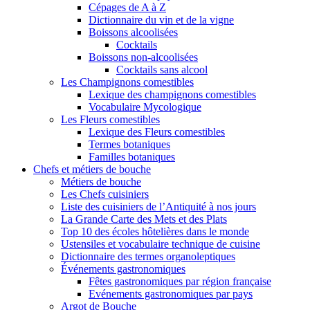
Cépages de A à Z
Dictionnaire du vin et de la vigne
Boissons alcoolisées
Cocktails
Boissons non-alcoolisées
Cocktails sans alcool
Les Champignons comestibles
Lexique des champignons comestibles
Vocabulaire Mycologique
Les Fleurs comestibles
Lexique des Fleurs comestibles
Termes botaniques
Familles botaniques
Chefs et métiers de bouche
Métiers de bouche
Les Chefs cuisiniers
Liste des cuisiniers de l’Antiquité à nos jours
La Grande Carte des Mets et des Plats
Top 10 des écoles hôtelières dans le monde
Ustensiles et vocabulaire technique de cuisine
Dictionnaire des termes organoleptiques
Événements gastronomiques
Fêtes gastronomiques par région française
Evénements gastronomiques par pays
Argot de Bouche