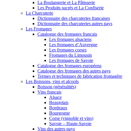
La Boulangerie et La Pâtisserie
Les Produits sucrés et La Confiserie
La Charcuterie
Dictionnaire des charcuteries françaises
Dictionnaire des charcuteries autres pays
Les Fromages
Catalogue des fromages français
Les fromages alsaciens
Les fromages d’Auvergne
Les fromages corses
Fromages du Limousin
Les fromages de Savoie
Catalogue des fromages européens
Catalogue des fromages des autres pays
Termes et techniques de fabrication fromagère
Les Boissons, vins et alcools
Boisson (généralités)
Vins français
Alsace
Beaujolais
Bordeaux
Bourgogne
Corse (vignoble et vins)
Savoie – Haute-Savoie
Vins des autres pays