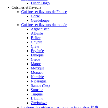
Diner Lingo
Cuisines et flaveurs
Cuisines et flaveurs de France
Corse
Guadeloupe
Cuisines et flaveurs du monde
Afghanistan
Albanie
Belize
Chypre
Crète
Érythrée
Éthiopie
Grèce
Maroc
Mexique
Monaco
Namibie
Nicaragua
Samoa (îles)
Somalie
Turquie
Ukraine
Zimbabwe
Lexique de cuisine et gastronomie japonaises 炊事