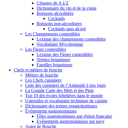
Cépages de A à Z
Dictionnaire du vin et de la vigne
Boissons alcoolisées
Cocktails
Boissons non-alcoolisées
Cocktails sans alcool
Les Champignons comestibles
Lexique des champignons comestibles
Vocabulaire Mycologique
Les Fleurs comestibles
Lexique des Fleurs comestibles
Termes botaniques
Familles botaniques
Chefs et métiers de bouche
Métiers de bouche
Les Chefs cuisiniers
Liste des cuisiniers de l’Antiquité à nos jours
La Grande Carte des Mets et des Plats
Top 10 des écoles hôtelières dans le monde
Ustensiles et vocabulaire technique de cuisine
Dictionnaire des termes organoleptiques
Événements gastronomiques
Fêtes gastronomiques par région française
Evénements gastronomiques par pays
Argot de Bouche