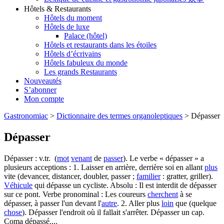
Hôtels & Restaurants
Hôtels du moment
Hôtels de luxe
Palace (hôtel)
Hôtels et restaurants dans les étoiles
Hôtels d’écrivains
Hôtels fabuleux du monde
Les grands Restaurants
Nouveautés
S’abonner
Mon compte
Gastronomiac
>
Dictionnaire des termes organoleptiques
>
Dépasser
Dépasser
Dépasser : v.tr. (
mot
venant
de
passer
). Le verbe « dépasser » a
plusieurs acceptions : 1. Laisser en arrière, derrière soi en allant
plus
vite (devancer, distancer, doubler, passer ;
familier
: gratter, griller).
Véhicule
qui dépasse un cycliste. Absolu : Il est interdit de dépasser
sur ce pont. Verbe pronominal : Les coureurs
cherchent
à se
dépasser, à passer l'un devant l'
autre
. 2. Aller plus
loin
que (quelque
chose
). Dépasser l'endroit où il fallait s'arrêter. Dépasser un cap.
Coma dépassé....