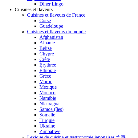
Diner Lingo
Cuisines et flaveurs
Cuisines et flaveurs de France
Corse
Guadeloupe
Cuisines et flaveurs du monde
Afghanistan
Albanie
Belize
Chypre
Crète
Érythrée
Éthiopie
Grèce
Maroc
Mexique
Monaco
Namibie
Nicaragua
Samoa (îles)
Somalie
Turquie
Ukraine
Zimbabwe
Lexique de cuisine et gastronomie japonaises 炊事