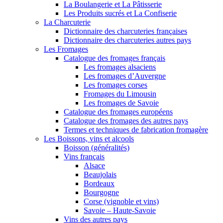
La Boulangerie et La Pâtisserie
Les Produits sucrés et La Confiserie
La Charcuterie
Dictionnaire des charcuteries françaises
Dictionnaire des charcuteries autres pays
Les Fromages
Catalogue des fromages français
Les fromages alsaciens
Les fromages d’Auvergne
Les fromages corses
Fromages du Limousin
Les fromages de Savoie
Catalogue des fromages européens
Catalogue des fromages des autres pays
Termes et techniques de fabrication fromagère
Les Boissons, vins et alcools
Boisson (généralités)
Vins français
Alsace
Beaujolais
Bordeaux
Bourgogne
Corse (vignoble et vins)
Savoie – Haute-Savoie
Vins des autres pays