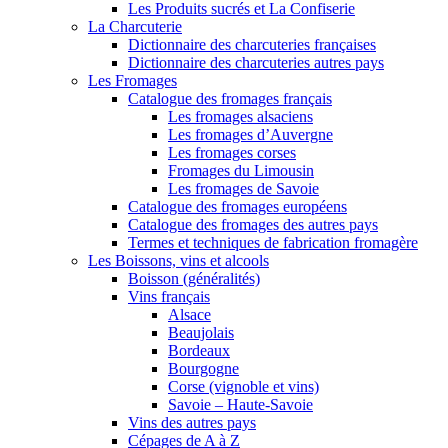
Les Produits sucrés et La Confiserie
La Charcuterie
Dictionnaire des charcuteries françaises
Dictionnaire des charcuteries autres pays
Les Fromages
Catalogue des fromages français
Les fromages alsaciens
Les fromages d’Auvergne
Les fromages corses
Fromages du Limousin
Les fromages de Savoie
Catalogue des fromages européens
Catalogue des fromages des autres pays
Termes et techniques de fabrication fromagère
Les Boissons, vins et alcools
Boisson (généralités)
Vins français
Alsace
Beaujolais
Bordeaux
Bourgogne
Corse (vignoble et vins)
Savoie – Haute-Savoie
Vins des autres pays
Cépages de A à Z