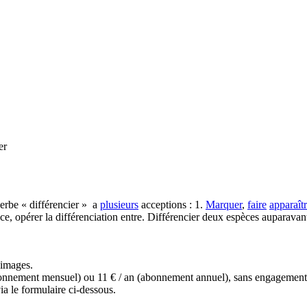
er
verbe « différencier » a
plusieurs
acceptions : 1.
Marquer
,
faire
apparaît
nce, opérer la différenciation entre. Différencier deux espèces auparava
s images.
(abonnement mensuel) ou 11 € / an (abonnement annuel), sans engagemen
a le formulaire ci-dessous.