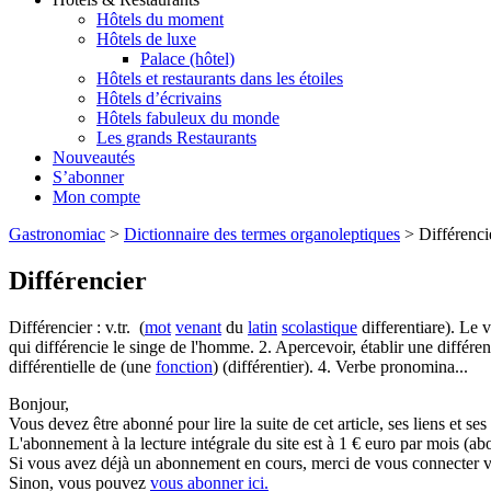
Hôtels du moment
Hôtels de luxe
Palace (hôtel)
Hôtels et restaurants dans les étoiles
Hôtels d’écrivains
Hôtels fabuleux du monde
Les grands Restaurants
Nouveautés
S’abonner
Mon compte
Gastronomiac
>
Dictionnaire des termes organoleptiques
>
Différenci
Différencier
Différencier : v.tr. (
mot
venant
du
latin
scolastique
differentiare). Le 
qui différencie le singe de l'homme. 2. Apercevoir, établir une différe
différentielle de (une
fonction
) (différentier). 4. Verbe pronomina...
Bonjour,
Vous devez être abonné pour lire la suite de cet article, ses liens et se
L'abonnement à la lecture intégrale du site est à 1 € euro par mois 
Si vous avez déjà un abonnement en cours, merci de vous connecter vi
Sinon, vous pouvez
vous abonner ici.