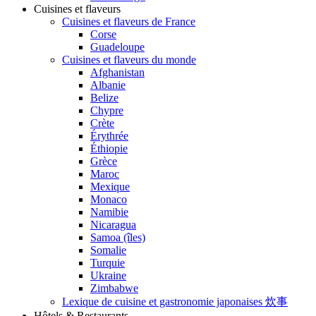
Cuisines et flaveurs
Cuisines et flaveurs de France
Corse
Guadeloupe
Cuisines et flaveurs du monde
Afghanistan
Albanie
Belize
Chypre
Crète
Érythrée
Éthiopie
Grèce
Maroc
Mexique
Monaco
Namibie
Nicaragua
Samoa (îles)
Somalie
Turquie
Ukraine
Zimbabwe
Lexique de cuisine et gastronomie japonaises 炊事
Hôtels & Restaurants