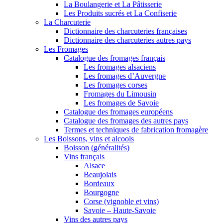
La Boulangerie et La Pâtisserie
Les Produits sucrés et La Confiserie
La Charcuterie
Dictionnaire des charcuteries françaises
Dictionnaire des charcuteries autres pays
Les Fromages
Catalogue des fromages français
Les fromages alsaciens
Les fromages d’Auvergne
Les fromages corses
Fromages du Limousin
Les fromages de Savoie
Catalogue des fromages européens
Catalogue des fromages des autres pays
Termes et techniques de fabrication fromagère
Les Boissons, vins et alcools
Boisson (généralités)
Vins français
Alsace
Beaujolais
Bordeaux
Bourgogne
Corse (vignoble et vins)
Savoie – Haute-Savoie
Vins des autres pays