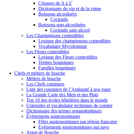
Cépages de A à Z
Dictionnaire du vin et de la vigne
Boissons alcoolisées
Cocktails
Boissons non-alcoolisées
Cocktails sans alcool
Les Champignons comestibles
Lexique des champignons comestibles
Vocabulaire Mycologique
Les Fleurs comestibles
Lexique des Fleurs comestibles
Termes botaniques
Familles botaniques
Chefs et métiers de bouche
Métiers de bouche
Les Chefs cuisiniers
Liste des cuisiniers de l’Antiquité à nos jours
La Grande Carte des Mets et des Plats
Top 10 des écoles hôtelières dans le monde
Ustensiles et vocabulaire technique de cuisine
Dictionnaire des termes organoleptiques
Événements gastronomiques
Fêtes gastronomiques par région française
Evénements gastronomiques par pays
Argot de Bouche