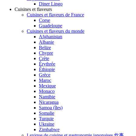
Diner Lingo
Cuisines et flaveurs
Cuisines et flaveurs de France
Corse
Guadeloupe
Cuisines et flaveurs du monde
Afghanistan
Albanie
Belize
Chypre
Crète
Érythrée
Éthiopie
Grèce
Maroc
Mexique
Monaco
Namibie
Nicaragua
Samoa (îles)
Somalie
Turquie
Ukraine
Zimbabwe
Lexique de cuisine et gastronomie japonaises 炊事