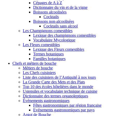
Cépages de A à Z
Dictionnaire du vin et de la vigne
Boissons alcoolisées
Cocktails
Boissons non-alcoolisées
Cocktails sans alcool
Les Champignons comestibles
Lexique des champignons comestibles
Vocabulaire Mycologique
Les Fleurs comestibles
Lexique des Fleurs comestibles
Termes botaniques
Familles botaniques
Chefs et métiers de bouche
Métiers de bouche
Les Chefs cuisiniers
Liste des cuisiniers de l’Antiquité à nos jours
La Grande Carte des Mets et des Plats
Top 10 des écoles hôtelières dans le monde
Ustensiles et vocabulaire technique de cuisine
Dictionnaire des termes organoleptiques
Événements gastronomiques
Fêtes gastronomiques par région française
Evénements gastronomiques par pays
Argot de Bouche