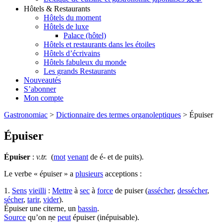
Hôtels & Restaurants
Hôtels du moment
Hôtels de luxe
Palace (hôtel)
Hôtels et restaurants dans les étoiles
Hôtels d’écrivains
Hôtels fabuleux du monde
Les grands Restaurants
Nouveautés
S’abonner
Mon compte
Gastronomiac
>
Dictionnaire des termes organoleptiques
>
Épuiser
Épuiser
Épuiser
:
v.tr.
(
mot
venant
de é- et de puits).
Le verbe « épuiser » a
plusieurs
acceptions :
1.
Sens
vieilli
:
Mettre
à
sec
à
force
de puiser (
assécher
,
dessécher
,
sécher
,
tarir
,
vider
).
Épuiser une citerne, un
bassin
.
Source
qu’on ne
peut
épuiser (inépuisable).