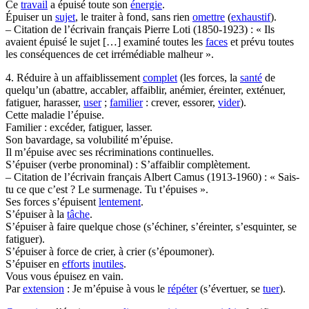
Ce
travail
a épuisé toute son
énergie
.
Épuiser un
sujet
, le traiter à fond, sans rien
omettre
(
exhaustif
).
– Citation de l’écrivain français Pierre Loti (1850-1923) : « Ils
avaient épuisé le sujet […] examiné toutes les
faces
et prévu toutes
les conséquences de cet irrémédiable malheur ».
4. Réduire à un affaiblissement
complet
(les forces, la
santé
de
quelqu’un (abattre, accabler, affaiblir, anémier, éreinter, exténuer,
fatiguer, harasser,
user
;
familier
: crever, essorer,
vider
).
Cette maladie l’épuise.
Familier : excéder, fatiguer, lasser.
Son bavardage, sa volubilité m’épuise.
Il m’épuise avec ses récriminations continuelles.
S’épuiser (verbe pronominal) : S’affaiblir complètement.
– Citation de l’écrivain français Albert Camus (1913-1960) : « Sais-
tu ce que c’est ? Le surmenage. Tu t’épuises ».
Ses forces s’épuisent
lentement
.
S’épuiser à la
tâche
.
S’épuiser à faire quelque chose (s’échiner, s’éreinter, s’esquinter, se
fatiguer).
S’épuiser à force de crier, à crier (s’époumoner).
S’épuiser en
efforts
inutiles
.
Vous vous épuisez en vain.
Par
extension
: Je m’épuise à vous le
répéter
(s’évertuer, se
tuer
).