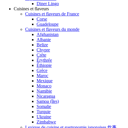
Diner Lingo
Cuisines et flaveurs
Cuisines et flaveurs de France
Corse
Guadeloupe
Cuisines et flaveurs du monde
Afghanistan
Albanie
Belize
Chypre
Crète
Érythrée
Éthiopie
Grèce
Maroc
Mexique
Monaco
Namibie
Nicaragua
Samoa (îles)
Somalie
Turquie
Ukraine
Zimbabwe
Lexique de cuisine et gastronomie japonaises 炊事