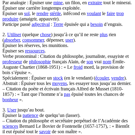
Par analogie : Épuiser une
mine
, un filon, en
extraire
tout le minerai.
Épuiser une carrière longtemps exploitée.
Épuiser un
sol
, le
rendre
stérile
, infécond en
voulant
le
faire
trop
produire
(amaigrir, appauvrir).
Participe passé
adjectival
:
Terre
épuisée qui a
besoin
d’engrais.
2.
Utiliser
(quelque
chose
) jusqu’à ce qu’il ne reste
plus
rien
(
absorber
,
consommer
, dépenser,
user
).
Épuiser les réserves, les munitions.
Épuiser ses
ressources
.
Verbe pronominal : Citation du philosophe, journaliste, essayiste et
professeur
de
philosophie
français Alain, de
son
vrai
nom
Émile-
Auguste Chartier (1868-1951) : « Le
froid
mord, la provision de
bois s’épuise ».
Spécialement : Épuiser un
stock
(en le vendant) (
écouler
,
vendre
).
Abstrait : Épuiser tous les
moyens
, les essayer tous jusqu’au dernier.
– Citation du poète et écrivain français Alfred de Musset (1810-
1857) : « Tant que l’homme n’a
pas
épuisé toutes les chances de
bonheur
».
3.
User
jusqu’au bout.
Épuiser la
patience
de quelqu’un (lasser).
– Citation du philosophe et secrétaire perpétuel de l’Académie des
sciences
Bernard Le Bovier de Fontenelle (1657-1757), : « Bientôt
il eut épuisé tout le
savoir
de son maître ».