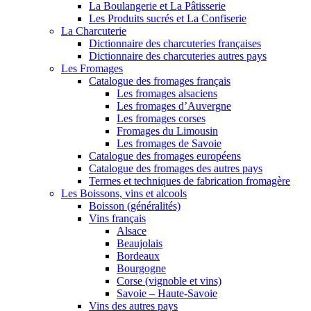
La Boulangerie et La Pâtisserie
Les Produits sucrés et La Confiserie
La Charcuterie
Dictionnaire des charcuteries françaises
Dictionnaire des charcuteries autres pays
Les Fromages
Catalogue des fromages français
Les fromages alsaciens
Les fromages d’Auvergne
Les fromages corses
Fromages du Limousin
Les fromages de Savoie
Catalogue des fromages européens
Catalogue des fromages des autres pays
Termes et techniques de fabrication fromagère
Les Boissons, vins et alcools
Boisson (généralités)
Vins français
Alsace
Beaujolais
Bordeaux
Bourgogne
Corse (vignoble et vins)
Savoie – Haute-Savoie
Vins des autres pays