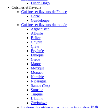
Diner Lingo
Cuisines et flaveurs
Cuisines et flaveurs de France
Corse
Guadeloupe
Cuisines et flaveurs du monde
Afghanistan
Albanie
Belize
Chypre
Crète
Érythrée
Éthiopie
Grèce
Maroc
Mexique
Monaco
Namibie
Nicaragua
Samoa (îles)
Somalie
Turquie
Ukraine
Zimbabwe
Lexique de cuisine et gastronomie japonaises 炊事