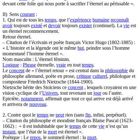
devant cette folie qui nous porte à sacrifier l’éternel au périssable ».
II) Sens
courant
:
1. Qui est de tous les
temps
, que l’
expérience
humaine
reconnaît
avoir
toujours
existé
et
devoir
toujours
exister
(continuel). La
vie
est
un éternel recommencement.
Retour éternel.
– Citation de l’écrivain et poète français Victor Hugo (1802-1885) :
« L’histoire et la légende ont le même
but
, peindre sous l’homme
momentané l’homme éternel ».
Nom masculin : L’éternel féminin.
Logique
:
Phrase
éternelle,
vraie
en tout
temps
.
Le
concept
de « l’éternel retour » est central dans la
philosophie
du
philosophe allemand, poète en prose,
critique
culturel
, philologue et
compositeur Friedrich Nietzsche (1844-1900).
Nietzsche hérite des Stoïciens ce
concept
, lesquels croyaient en une
vision cyclique de l’
Univers
, tout revenant un
jour
ou l’autre.
Epictète,
notamment
, affirmait que tout ce qui arrive est déjà arrivé
et arrivera de
nouveau
.
2. Contre quoi le
temps
ne
peut
rien (sans
fin
, infini, perpétuel).
– Citation du philosophe et moraliste français Blaise Pascal (1623-
1662) : « il est indubitable que le
temps
de cette
vie
n’est qu’un
instant
, que l’état de la
mort
est éternel ».
Poétique : Le
repos
, le sommeil éternel : la
mort
.