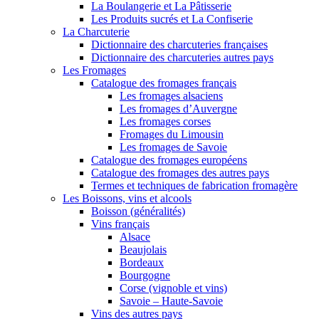
La Boulangerie et La Pâtisserie
Les Produits sucrés et La Confiserie
La Charcuterie
Dictionnaire des charcuteries françaises
Dictionnaire des charcuteries autres pays
Les Fromages
Catalogue des fromages français
Les fromages alsaciens
Les fromages d’Auvergne
Les fromages corses
Fromages du Limousin
Les fromages de Savoie
Catalogue des fromages européens
Catalogue des fromages des autres pays
Termes et techniques de fabrication fromagère
Les Boissons, vins et alcools
Boisson (généralités)
Vins français
Alsace
Beaujolais
Bordeaux
Bourgogne
Corse (vignoble et vins)
Savoie – Haute-Savoie
Vins des autres pays