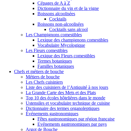
Cépages de A à Z
Dictionnaire du vin et de la vigne
Boissons alcoolisées
Cocktails
Boissons non-alcoolisées
Cocktails sans alcool
Les Champignons comestibles
Lexique des champignons comestibles
Vocabulaire Mycologique
Les Fleurs comestibles
Lexique des Fleurs comestibles
Termes botaniques
Familles botaniques
Chefs et métiers de bouche
Métiers de bouche
Les Chefs cuisiniers
Liste des cuisiniers de l’Antiquité à nos jours
La Grande Carte des Mets et des Plats
Top 10 des écoles hôtelières dans le monde
Ustensiles et vocabulaire technique de cuisine
Dictionnaire des termes organoleptiques
Événements gastronomiques
Fêtes gastronomiques par région française
Evénements gastronomiques par pays
Argot de Bouche