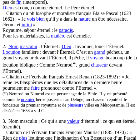
pas de
fin
(intemporel).
Dieu
est conçu comme éternel. Le Père éternel.
– Citation du philosophe et moraliste français Blaise Pascal (1623-
1662) : « Je
vois
bien
qu’il y a dans la
nature
un être nécessaire,
éternel et
infini
».
Royaume, séjour éternel : le
paradis
.
Pour les matérialistes, la
matière
est éternelle.
2.
Nom
masculin
: l’Éternel :
Dieu
. Invoquer, louer l’Éternel.
Locution
familière : devant l’Éternel. C’est un
grand
pêcheur, un
grand voyageur devant l’Éternel, il pêche, il
voyage
beaucoup (de la
*
locution biblique : Comme Nemrod
, grand
chasseur
devant
l’Éternel).
– Citation de l’écrivain français Ernest Renan (1823-1892) : « Je
renie les blasphèmes que les défaillances de la dernière heure
pourraient me
faire
prononcer contre l’Éternel ».
(*) Nemrod ou Nimrod est un personnage de la Bible. Il y est présenté
comme le
premier
héros postérieur au Déluge, un chasseur réputé et le
fondateur du premier royaume et de
plusieurs
villes en Mésopotamie. Il est
décédé en 1638 a.v. J.C..
3. Nom masculin : Ce qui a une
valeur
d’éternité ; ce qui est éternel
(éternité).
– Citation de l’écrivain français François Mauriac (1885-1970) : «
Rien de
plus
légitime que l’indignation d’un Bossuet ou d’un Pascal