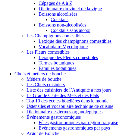
Cépages de A à Z
Dictionnaire du vin et de la vigne
Boissons alcoolisées
Cocktails
Boissons non-alcoolisées
Cocktails sans alcool
Les Champignons comestibles
Lexique des champignons comestibles
Vocabulaire Mycologique
Les Fleurs comestibles
Lexique des Fleurs comestibles
Termes botaniques
Familles botaniques
Chefs et métiers de bouche
Métiers de bouche
Les Chefs cuisiniers
Liste des cuisiniers de l’Antiquité à nos jours
La Grande Carte des Mets et des Plats
Top 10 des écoles hôtelières dans le monde
Ustensiles et vocabulaire technique de cuisine
Dictionnaire des termes organoleptiques
Événements gastronomiques
Fêtes gastronomiques par région française
Evénements gastronomiques par pays
Argot de Bouche