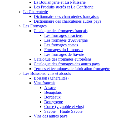
La Boulangerie et La Pâtisserie
Les Produits sucrés et La Confiserie
La Charcuterie
Dictionnaire des charcuteries françaises
Dictionnaire des charcuteries autres pays
Les Fromages
Catalogue des fromages français
Les fromages alsaciens
Les fromages d’Auvergne
Les fromages corses
Fromages du Limousin
Les fromages de Savoie
Catalogue des fromages européens
Catalogue des fromages des autres pays
Termes et techniques de fabrication fromagère
Les Boissons, vins et alcools
Boisson (généralités)
Vins français
Alsace
Beaujolais
Bordeaux
Bourgogne
Corse (vignoble et vins)
Savoie – Haute-Savoie
Vins des autres pays