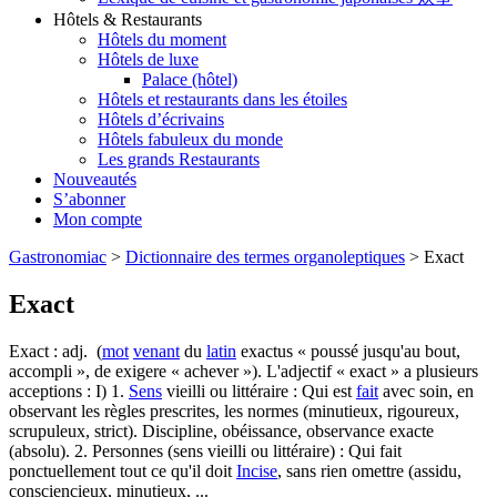
Hôtels & Restaurants
Hôtels du moment
Hôtels de luxe
Palace (hôtel)
Hôtels et restaurants dans les étoiles
Hôtels d’écrivains
Hôtels fabuleux du monde
Les grands Restaurants
Nouveautés
S’abonner
Mon compte
Gastronomiac
>
Dictionnaire des termes organoleptiques
>
Exact
Exact
Exact : adj. (
mot
venant
du
latin
exactus « poussé jusqu'au bout,
accompli », de exigere « achever »). L'adjectif « exact » a plusieurs
acceptions : I) 1.
Sens
vieilli ou littéraire : Qui est
fait
avec soin, en
observant les règles prescrites, les normes (minutieux, rigoureux,
scrupuleux, strict). Discipline, obéissance, observance exacte
(absolu). 2. Personnes (sens vieilli ou littéraire) : Qui fait
ponctuellement tout ce qu'il doit
Incise
, sans rien omettre (assidu,
consciencieux, minutieux, ...