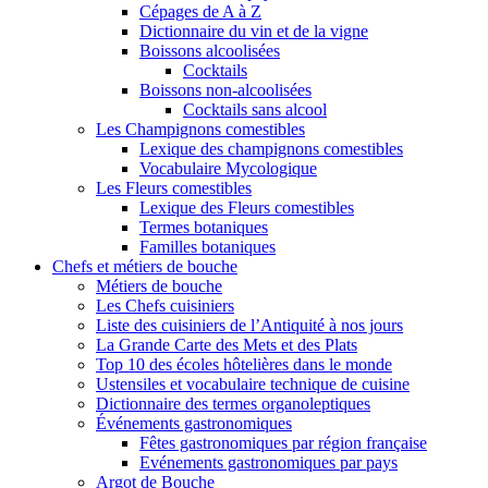
Cépages de A à Z
Dictionnaire du vin et de la vigne
Boissons alcoolisées
Cocktails
Boissons non-alcoolisées
Cocktails sans alcool
Les Champignons comestibles
Lexique des champignons comestibles
Vocabulaire Mycologique
Les Fleurs comestibles
Lexique des Fleurs comestibles
Termes botaniques
Familles botaniques
Chefs et métiers de bouche
Métiers de bouche
Les Chefs cuisiniers
Liste des cuisiniers de l’Antiquité à nos jours
La Grande Carte des Mets et des Plats
Top 10 des écoles hôtelières dans le monde
Ustensiles et vocabulaire technique de cuisine
Dictionnaire des termes organoleptiques
Événements gastronomiques
Fêtes gastronomiques par région française
Evénements gastronomiques par pays
Argot de Bouche