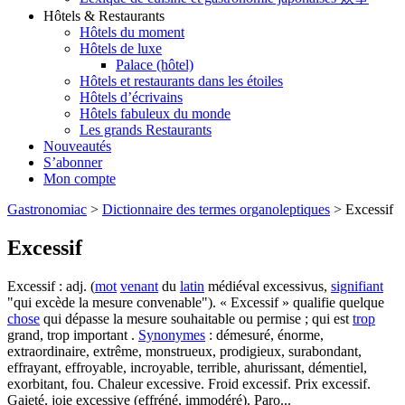
Hôtels & Restaurants
Hôtels du moment
Hôtels de luxe
Palace (hôtel)
Hôtels et restaurants dans les étoiles
Hôtels d’écrivains
Hôtels fabuleux du monde
Les grands Restaurants
Nouveautés
S’abonner
Mon compte
Gastronomiac
>
Dictionnaire des termes organoleptiques
>
Excessif
Excessif
Excessif : adj. (
mot
venant
du
latin
médiéval excessivus,
signifiant
"qui excède la mesure convenable"). « Excessif » qualifie quelque
chose
qui dépasse la mesure souhaitable ou permise ; qui est
trop
grand, trop important .
Synonymes
: démesuré, énorme,
extraordinaire, extrême, monstrueux, prodigieux, surabondant,
effrayant, effroyable, incroyable, terrible, ahurissant, démentiel,
exorbitant, fou. Chaleur excessive. Froid excessif. Prix excessif.
Gaieté, joie excessive (effréné, immodéré). Paro...