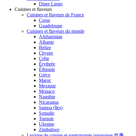
Diner Lingo
Cuisines et flaveurs
Cuisines et flaveurs de France
Corse
Guadeloupe
Cuisines et flaveurs du monde
Afghanistan
Albanie
Belize
Chypre
Crète
Érythrée
Éthiopie
Grèce
Maroc
Mexique
Monaco
Namibie
Nicaragua
Samoa (îles)
Somalie
Turquie
Ukraine
Zimbabwe
Lexique de cuisine et gastronomie japonaises 炊事