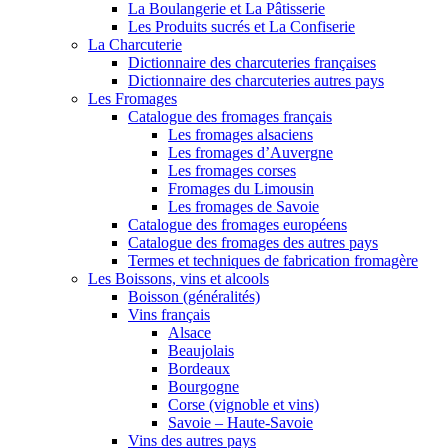
La Boulangerie et La Pâtisserie
Les Produits sucrés et La Confiserie
La Charcuterie
Dictionnaire des charcuteries françaises
Dictionnaire des charcuteries autres pays
Les Fromages
Catalogue des fromages français
Les fromages alsaciens
Les fromages d’Auvergne
Les fromages corses
Fromages du Limousin
Les fromages de Savoie
Catalogue des fromages européens
Catalogue des fromages des autres pays
Termes et techniques de fabrication fromagère
Les Boissons, vins et alcools
Boisson (généralités)
Vins français
Alsace
Beaujolais
Bordeaux
Bourgogne
Corse (vignoble et vins)
Savoie – Haute-Savoie
Vins des autres pays