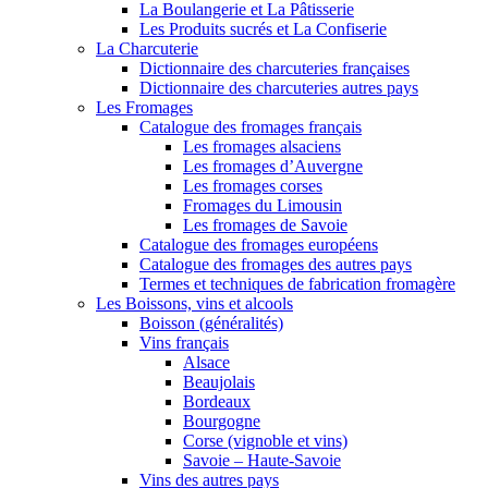
La Boulangerie et La Pâtisserie
Les Produits sucrés et La Confiserie
La Charcuterie
Dictionnaire des charcuteries françaises
Dictionnaire des charcuteries autres pays
Les Fromages
Catalogue des fromages français
Les fromages alsaciens
Les fromages d’Auvergne
Les fromages corses
Fromages du Limousin
Les fromages de Savoie
Catalogue des fromages européens
Catalogue des fromages des autres pays
Termes et techniques de fabrication fromagère
Les Boissons, vins et alcools
Boisson (généralités)
Vins français
Alsace
Beaujolais
Bordeaux
Bourgogne
Corse (vignoble et vins)
Savoie – Haute-Savoie
Vins des autres pays