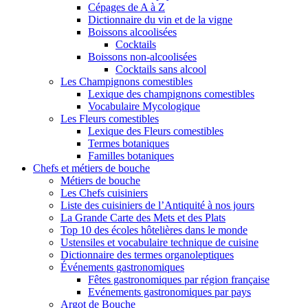
Cépages de A à Z
Dictionnaire du vin et de la vigne
Boissons alcoolisées
Cocktails
Boissons non-alcoolisées
Cocktails sans alcool
Les Champignons comestibles
Lexique des champignons comestibles
Vocabulaire Mycologique
Les Fleurs comestibles
Lexique des Fleurs comestibles
Termes botaniques
Familles botaniques
Chefs et métiers de bouche
Métiers de bouche
Les Chefs cuisiniers
Liste des cuisiniers de l’Antiquité à nos jours
La Grande Carte des Mets et des Plats
Top 10 des écoles hôtelières dans le monde
Ustensiles et vocabulaire technique de cuisine
Dictionnaire des termes organoleptiques
Événements gastronomiques
Fêtes gastronomiques par région française
Evénements gastronomiques par pays
Argot de Bouche