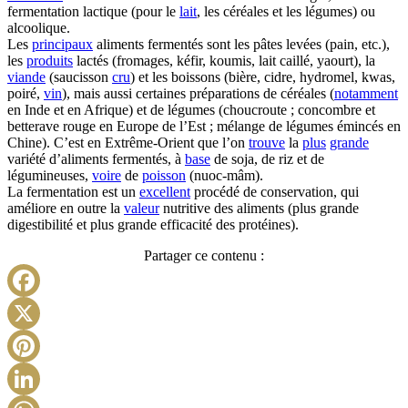
fermentation lactique (pour le
lait
, les céréales et les légumes) ou
alcoolique.
Les
principaux
aliments fermentés sont les pâtes levées (pain, etc.),
les
produits
lactés (fromages, kéfir, koumis, lait caillé, yaourt), la
viande
(saucisson
cru
) et les boissons (bière, cidre, hydromel, kwas,
poiré,
vin
), mais aussi certaines préparations de céréales (
notamment
en Inde et en Afrique) et de légumes (choucroute ; concombre et
betterave rouge en Europe de l’Est ; mélange de légumes émincés en
Chine). C’est en Extrême-Orient que l’on
trouve
la
plus
grande
variété d’aliments fermentés, à
base
de soja, de riz et de
légumineuses,
voire
de
poisson
(nuoc-mâm).
La fermentation est un
excellent
procédé de conservation, qui
améliore en outre la
valeur
nutritive des aliments (plus grande
digestibilité et plus grande efficacité des protéines).
Partager ce contenu :
Facebook
X
Pinterest