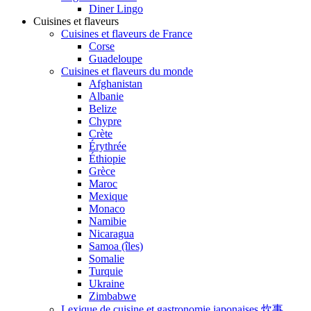
Diner Lingo
Cuisines et flaveurs
Cuisines et flaveurs de France
Corse
Guadeloupe
Cuisines et flaveurs du monde
Afghanistan
Albanie
Belize
Chypre
Crète
Érythrée
Éthiopie
Grèce
Maroc
Mexique
Monaco
Namibie
Nicaragua
Samoa (îles)
Somalie
Turquie
Ukraine
Zimbabwe
Lexique de cuisine et gastronomie japonaises 炊事