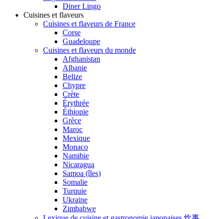
Diner Lingo
Cuisines et flaveurs
Cuisines et flaveurs de France
Corse
Guadeloupe
Cuisines et flaveurs du monde
Afghanistan
Albanie
Belize
Chypre
Crète
Érythrée
Éthiopie
Grèce
Maroc
Mexique
Monaco
Namibie
Nicaragua
Samoa (îles)
Somalie
Turquie
Ukraine
Zimbabwe
Lexique de cuisine et gastronomie japonaises 炊事