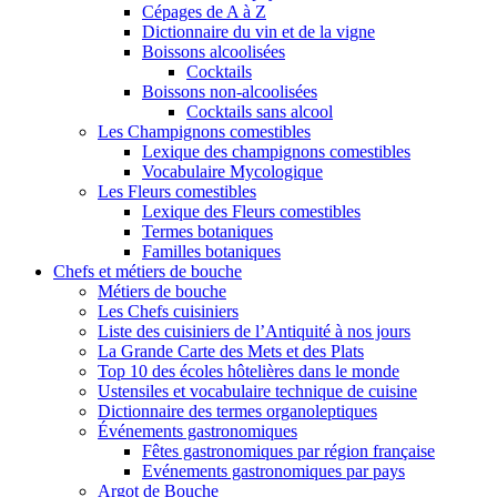
Cépages de A à Z
Dictionnaire du vin et de la vigne
Boissons alcoolisées
Cocktails
Boissons non-alcoolisées
Cocktails sans alcool
Les Champignons comestibles
Lexique des champignons comestibles
Vocabulaire Mycologique
Les Fleurs comestibles
Lexique des Fleurs comestibles
Termes botaniques
Familles botaniques
Chefs et métiers de bouche
Métiers de bouche
Les Chefs cuisiniers
Liste des cuisiniers de l’Antiquité à nos jours
La Grande Carte des Mets et des Plats
Top 10 des écoles hôtelières dans le monde
Ustensiles et vocabulaire technique de cuisine
Dictionnaire des termes organoleptiques
Événements gastronomiques
Fêtes gastronomiques par région française
Evénements gastronomiques par pays
Argot de Bouche