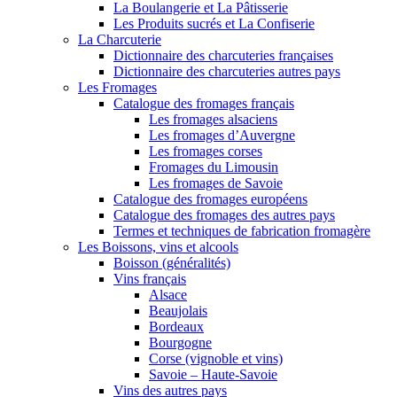
La Boulangerie et La Pâtisserie
Les Produits sucrés et La Confiserie
La Charcuterie
Dictionnaire des charcuteries françaises
Dictionnaire des charcuteries autres pays
Les Fromages
Catalogue des fromages français
Les fromages alsaciens
Les fromages d’Auvergne
Les fromages corses
Fromages du Limousin
Les fromages de Savoie
Catalogue des fromages européens
Catalogue des fromages des autres pays
Termes et techniques de fabrication fromagère
Les Boissons, vins et alcools
Boisson (généralités)
Vins français
Alsace
Beaujolais
Bordeaux
Bourgogne
Corse (vignoble et vins)
Savoie – Haute-Savoie
Vins des autres pays