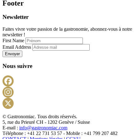
Footer
Newsletter
Faites vivre votre passion de la gastronomie, abonnez-vous à notre
newsletter !
First Name
Email Address
Envoyer
Nous suivre
Facebook
Instagram
X
© Gastronomiac. Tous droits réservés.
5, rue du Prieuré CH - 1202 Genève / Suisse
E-mail :
info@gastronomiac.com
Téléphone : +41 22 731 53 57 - Mobile : +41 799 207 482
CONTACT
|
Mentions légales
|
CGVU