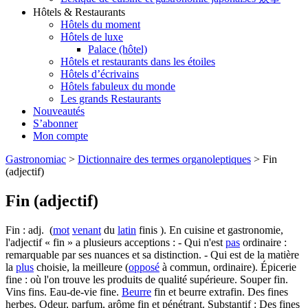
Hôtels & Restaurants
Hôtels du moment
Hôtels de luxe
Palace (hôtel)
Hôtels et restaurants dans les étoiles
Hôtels d’écrivains
Hôtels fabuleux du monde
Les grands Restaurants
Nouveautés
S’abonner
Mon compte
Gastronomiac
>
Dictionnaire des termes organoleptiques
>
Fin
(adjectif)
Fin (adjectif)
Fin : adj. (
mot
venant
du
latin
finis ). En cuisine et gastronomie,
l'adjectif « fin » a plusieurs acceptions : - Qui n'est
pas
ordinaire :
remarquable par ses nuances et sa distinction. - Qui est de la matière
la
plus
choisie, la meilleure (
opposé
à commun, ordinaire). Épicerie
fine : où l'on trouve les produits de qualité supérieure. Souper fin.
Vins fins. Eau-de-vie fine.
Beurre
fin et beurre extrafin. Des fines
herbes. Odeur, parfum, arôme fin et pénétrant. Substantif : Des fines