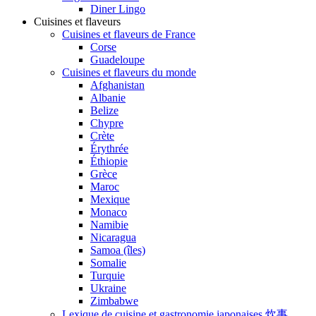
Diner Lingo
Cuisines et flaveurs
Cuisines et flaveurs de France
Corse
Guadeloupe
Cuisines et flaveurs du monde
Afghanistan
Albanie
Belize
Chypre
Crète
Érythrée
Éthiopie
Grèce
Maroc
Mexique
Monaco
Namibie
Nicaragua
Samoa (îles)
Somalie
Turquie
Ukraine
Zimbabwe
Lexique de cuisine et gastronomie japonaises 炊事