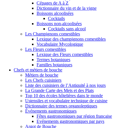
Cépages de A à Z
Dictionnaire du vin et de la vigne
Boissons alcoolisées
Cocktails
Boissons non-alcoolisées
Cocktails sans alcool
Les Champignons comestibles
Lexique des champignons comestibles
Vocabulaire Mycologique
Les Fleurs comestibles
Lexique des Fleurs comestibles
Termes botaniques
Familles botaniques
Chefs et métiers de bouche
Métiers de bouche
Les Chefs cuisiniers
Liste des cuisiniers de l’Antiquité à nos jours
La Grande Carte des Mets et des Plats
Top 10 des écoles hôtelières dans le monde
Ustensiles et vocabulaire technique de cuisine
Dictionnaire des termes organoleptiques
Événements gastronomiques
Fêtes gastronomiques par région française
Evénements gastronomiques par pays
Argot de Bouche