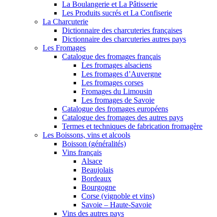
La Boulangerie et La Pâtisserie
Les Produits sucrés et La Confiserie
La Charcuterie
Dictionnaire des charcuteries françaises
Dictionnaire des charcuteries autres pays
Les Fromages
Catalogue des fromages français
Les fromages alsaciens
Les fromages d’Auvergne
Les fromages corses
Fromages du Limousin
Les fromages de Savoie
Catalogue des fromages européens
Catalogue des fromages des autres pays
Termes et techniques de fabrication fromagère
Les Boissons, vins et alcools
Boisson (généralités)
Vins français
Alsace
Beaujolais
Bordeaux
Bourgogne
Corse (vignoble et vins)
Savoie – Haute-Savoie
Vins des autres pays