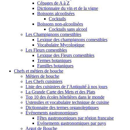
Cépages de A à Z
Dictionnaire du vin et de la vigne
Boissons alcoolisées
Cocktails
Boissons non-alcoolisées
Cocktails sans alcool
Les Champignons comestibles
Lexique des champignons comestibles
Vocabulaire Mycologique
Les Fleurs comestibles
Lexique des Fleurs comestibles
Termes botaniques
Familles botaniques
Chefs et métiers de bouche
Métiers de bouche
Les Chefs cuisiniers
Liste des cuisiniers de l’Antiquité à nos jours
La Grande Carte des Mets et des Plats
Top 10 des écoles hôtelières dans le monde
Ustensiles et vocabulaire technique de cuisine
Dictionnaire des termes organoleptiques
Événements gastronomiques
Fêtes gastronomiques par région française
Evénements gastronomiques par pays
Argot de Bouche