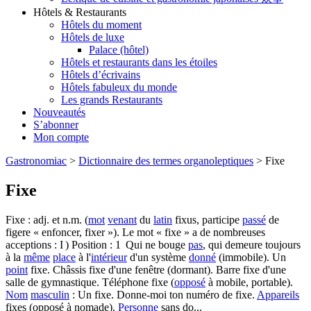
Hôtels & Restaurants
Hôtels du moment
Hôtels de luxe
Palace (hôtel)
Hôtels et restaurants dans les étoiles
Hôtels d’écrivains
Hôtels fabuleux du monde
Les grands Restaurants
Nouveautés
S’abonner
Mon compte
Gastronomiac
>
Dictionnaire des termes organoleptiques
>
Fixe
Fixe
Fixe : adj. et n.m. (
mot
venant
du
latin
fixus, participe
passé
de
figere « enfoncer, fixer »). Le mot « fixe » a de nombreuses
acceptions : I ) Position : 1 Qui ne bouge
pas
, qui demeure toujours
à la
même
place
à l'
intérieur
d'un système
donné
(immobile). Un
point
fixe. Châssis fixe d'une fenêtre (dormant). Barre fixe d'une
salle de gymnastique. Téléphone fixe (
opposé
à mobile, portable).
Nom
masculin
: Un fixe. Donne-moi ton numéro de fixe.
Appareils
fixes (opposé à nomade).
Personne
sans do...