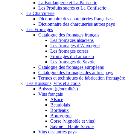
La Boulangerie et La Pâtisserie
Les Produits sucrés et La Confiserie
La Charcuterie
Dictionnaire des charcuteries françaises
Dictionnaire des charcuteries autres pays
Les Fromages
Catalogue des fromages français
Les fromages alsaciens
Les fromages d’Auvergne
Les fromages corses
Fromages du Limousin
Les fromages de Savoie
Catalogue des fromages européens
Catalogue des fromages des autres pays
Termes et techniques de fabrication fromagère
Les Boissons, vins et alcools
Boisson (généralités)
Vins français
Alsace
Beaujolais
Bordeaux
Bourgogne
Corse (vignoble et vins)
Savoie – Haute-Savoie
Vins des autres pays