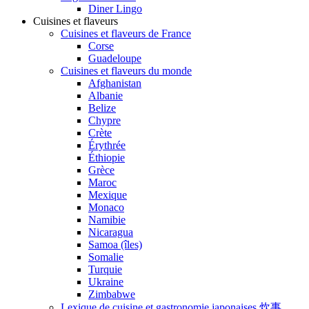
Diner Lingo
Cuisines et flaveurs
Cuisines et flaveurs de France
Corse
Guadeloupe
Cuisines et flaveurs du monde
Afghanistan
Albanie
Belize
Chypre
Crète
Érythrée
Éthiopie
Grèce
Maroc
Mexique
Monaco
Namibie
Nicaragua
Samoa (îles)
Somalie
Turquie
Ukraine
Zimbabwe
Lexique de cuisine et gastronomie japonaises 炊事