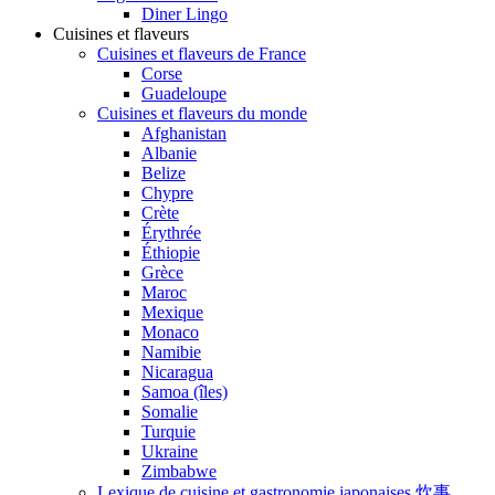
Diner Lingo
Cuisines et flaveurs
Cuisines et flaveurs de France
Corse
Guadeloupe
Cuisines et flaveurs du monde
Afghanistan
Albanie
Belize
Chypre
Crète
Érythrée
Éthiopie
Grèce
Maroc
Mexique
Monaco
Namibie
Nicaragua
Samoa (îles)
Somalie
Turquie
Ukraine
Zimbabwe
Lexique de cuisine et gastronomie japonaises 炊事