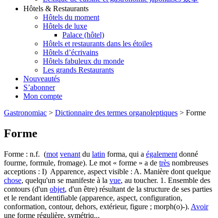
Hôtels & Restaurants
Hôtels du moment
Hôtels de luxe
Palace (hôtel)
Hôtels et restaurants dans les étoiles
Hôtels d’écrivains
Hôtels fabuleux du monde
Les grands Restaurants
Nouveautés
S’abonner
Mon compte
Gastronomiac
>
Dictionnaire des termes organoleptiques
>
Forme
Forme
Forme : n.f. (
mot
venant
du
latin
forma, qui a
également
donné
fourme, formule, fromage). Le mot « forme » a de
très
nombreuses
acceptions : I) Apparence, aspect visible : A. Manière dont quelque
chose
, quelqu'un se manifeste à la
vue
, au toucher. 1. Ensemble des
contours (d'un
objet
, d'un être) résultant de la structure de ses parties
et le rendant identifiable (apparence, aspect, configuration,
conformation, contour, dehors, extérieur, figure ; morph(o)-).
Avoir
une forme régulière, symétriq...