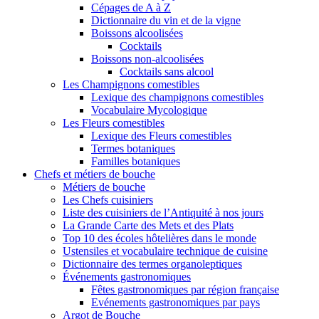
Cépages de A à Z
Dictionnaire du vin et de la vigne
Boissons alcoolisées
Cocktails
Boissons non-alcoolisées
Cocktails sans alcool
Les Champignons comestibles
Lexique des champignons comestibles
Vocabulaire Mycologique
Les Fleurs comestibles
Lexique des Fleurs comestibles
Termes botaniques
Familles botaniques
Chefs et métiers de bouche
Métiers de bouche
Les Chefs cuisiniers
Liste des cuisiniers de l’Antiquité à nos jours
La Grande Carte des Mets et des Plats
Top 10 des écoles hôtelières dans le monde
Ustensiles et vocabulaire technique de cuisine
Dictionnaire des termes organoleptiques
Événements gastronomiques
Fêtes gastronomiques par région française
Evénements gastronomiques par pays
Argot de Bouche