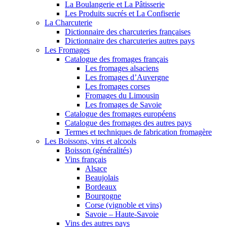
La Boulangerie et La Pâtisserie
Les Produits sucrés et La Confiserie
La Charcuterie
Dictionnaire des charcuteries françaises
Dictionnaire des charcuteries autres pays
Les Fromages
Catalogue des fromages français
Les fromages alsaciens
Les fromages d’Auvergne
Les fromages corses
Fromages du Limousin
Les fromages de Savoie
Catalogue des fromages européens
Catalogue des fromages des autres pays
Termes et techniques de fabrication fromagère
Les Boissons, vins et alcools
Boisson (généralités)
Vins français
Alsace
Beaujolais
Bordeaux
Bourgogne
Corse (vignoble et vins)
Savoie – Haute-Savoie
Vins des autres pays