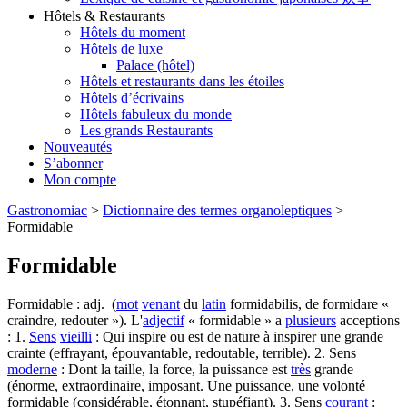
Hôtels & Restaurants
Hôtels du moment
Hôtels de luxe
Palace (hôtel)
Hôtels et restaurants dans les étoiles
Hôtels d’écrivains
Hôtels fabuleux du monde
Les grands Restaurants
Nouveautés
S’abonner
Mon compte
Gastronomiac
>
Dictionnaire des termes organoleptiques
>
Formidable
Formidable
Formidable : adj. (
mot
venant
du
latin
formidabilis, de formidare «
craindre, redouter »). L'
adjectif
« formidable » a
plusieurs
acceptions
: 1.
Sens
vieilli
: Qui inspire ou est de nature à inspirer une grande
crainte (effrayant, épouvantable, redoutable, terrible). 2. Sens
moderne
: Dont la taille, la force, la puissance est
très
grande
(énorme, extraordinaire, imposant. Une puissance, une volonté
formidable (considérable, étonnant, stupéfiant). 3. Sens
courant
: