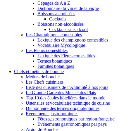
Cépages de A à Z
Dictionnaire du vin et de la vigne
Boissons alcoolisées
Cocktails
Boissons non-alcoolisées
Cocktails sans alcool
Les Champignons comestibles
Lexique des champignons comestibles
Vocabulaire Mycologique
Les Fleurs comestibles
Lexique des Fleurs comestibles
Termes botaniques
Familles botaniques
Chefs et métiers de bouche
Métiers de bouche
Les Chefs cuisiniers
Liste des cuisiniers de l’Antiquité à nos jours
La Grande Carte des Mets et des Plats
Top 10 des écoles hôtelières dans le monde
Ustensiles et vocabulaire technique de cuisine
Dictionnaire des termes organoleptiques
Événements gastronomiques
Fêtes gastronomiques par région française
Evénements gastronomiques par pays
Argot de Bouche