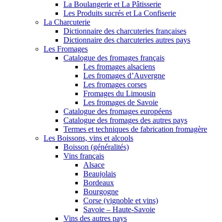
La Boulangerie et La Pâtisserie
Les Produits sucrés et La Confiserie
La Charcuterie
Dictionnaire des charcuteries françaises
Dictionnaire des charcuteries autres pays
Les Fromages
Catalogue des fromages français
Les fromages alsaciens
Les fromages d’Auvergne
Les fromages corses
Fromages du Limousin
Les fromages de Savoie
Catalogue des fromages européens
Catalogue des fromages des autres pays
Termes et techniques de fabrication fromagère
Les Boissons, vins et alcools
Boisson (généralités)
Vins français
Alsace
Beaujolais
Bordeaux
Bourgogne
Corse (vignoble et vins)
Savoie – Haute-Savoie
Vins des autres pays