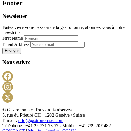
Footer
Newsletter
Faites vivre votre passion de la gastronomie, abonnez-vous à notre
newsletter !
First Name
Email Address
Envoyer
Nous suivre
Facebook
Instagram
X
© Gastronomiac. Tous droits réservés.
5, rue du Prieuré CH - 1202 Genève / Suisse
E-mail :
info@gastronomiac.com
Téléphone : +41 22 731 53 57 - Mobile : +41 799 207 482
CONTACT
|
Mentions légales
|
CGVU