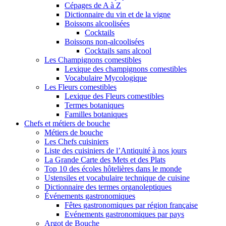
Cépages de A à Z
Dictionnaire du vin et de la vigne
Boissons alcoolisées
Cocktails
Boissons non-alcoolisées
Cocktails sans alcool
Les Champignons comestibles
Lexique des champignons comestibles
Vocabulaire Mycologique
Les Fleurs comestibles
Lexique des Fleurs comestibles
Termes botaniques
Familles botaniques
Chefs et métiers de bouche
Métiers de bouche
Les Chefs cuisiniers
Liste des cuisiniers de l’Antiquité à nos jours
La Grande Carte des Mets et des Plats
Top 10 des écoles hôtelières dans le monde
Ustensiles et vocabulaire technique de cuisine
Dictionnaire des termes organoleptiques
Événements gastronomiques
Fêtes gastronomiques par région française
Evénements gastronomiques par pays
Argot de Bouche