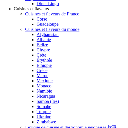
Diner Lingo
Cuisines et flaveurs
Cuisines et flaveurs de France
Corse
Guadeloupe
Cuisines et flaveurs du monde
Afghanistan
Albanie
Belize
Chypre
Crète
Érythrée
Éthiopie
Grèce
Maroc
Mexique
Monaco
Namibie
Nicaragua
Samoa (îles)
Somalie
Turquie
Ukraine
Zimbabwe
Lexique de cuisine et gastronomie japonaises 炊事