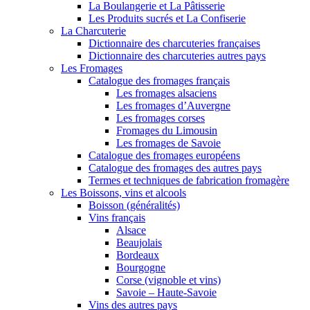
La Boulangerie et La Pâtisserie
Les Produits sucrés et La Confiserie
La Charcuterie
Dictionnaire des charcuteries françaises
Dictionnaire des charcuteries autres pays
Les Fromages
Catalogue des fromages français
Les fromages alsaciens
Les fromages d’Auvergne
Les fromages corses
Fromages du Limousin
Les fromages de Savoie
Catalogue des fromages européens
Catalogue des fromages des autres pays
Termes et techniques de fabrication fromagère
Les Boissons, vins et alcools
Boisson (généralités)
Vins français
Alsace
Beaujolais
Bordeaux
Bourgogne
Corse (vignoble et vins)
Savoie – Haute-Savoie
Vins des autres pays