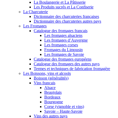
La Boulangerie et La Pâtisserie
Les Produits sucrés et La Confiserie
La Charcuterie
Dictionnaire des charcuteries françaises
Dictionnaire des charcuteries autres pays
Les Fromages
Catalogue des fromages français
Les fromages alsaciens
Les fromages d’Auvergne
Les fromages corses
Fromages du Limousin
Les fromages de Savoie
Catalogue des fromages européens
Catalogue des fromages des autres pays
Termes et techniques de fabrication fromagère
Les Boissons, vins et alcools
Boisson (généralités)
Vins français
Alsace
Beaujolais
Bordeaux
Bourgogne
Corse (vignoble et vins)
Savoie – Haute-Savoie
Vins des autres pays