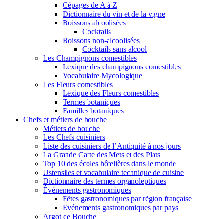
Cépages de A à Z
Dictionnaire du vin et de la vigne
Boissons alcoolisées
Cocktails
Boissons non-alcoolisées
Cocktails sans alcool
Les Champignons comestibles
Lexique des champignons comestibles
Vocabulaire Mycologique
Les Fleurs comestibles
Lexique des Fleurs comestibles
Termes botaniques
Familles botaniques
Chefs et métiers de bouche
Métiers de bouche
Les Chefs cuisiniers
Liste des cuisiniers de l’Antiquité à nos jours
La Grande Carte des Mets et des Plats
Top 10 des écoles hôtelières dans le monde
Ustensiles et vocabulaire technique de cuisine
Dictionnaire des termes organoleptiques
Événements gastronomiques
Fêtes gastronomiques par région française
Evénements gastronomiques par pays
Argot de Bouche