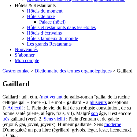
Hôtels & Restaurants
Hôtels du moment
Hôtels de luxe
Palace (hôtel)
Hôtels et restaurants dans les étoiles
Hôtels d’écrivains
Hôtels fabuleux du monde
Les grands Restaurants
Nouveautés
S’abonner
Mon compte
Gastronomiac
>
Dictionnaire des termes organoleptiques
>
Gaillard
Gaillard
Gaillard : adj. et n. (
mot
venant
du gallo-roman °galia, de la racine
celtique gal- « force »). Le mot « gaillard » a
plusieurs
acceptions :
I)
Adjectif
: 1. Plein de vie, du fait de sa robuste constitution, de sa
bonne santé (alerte, allègre, frais, vif). Malgré
son
âge, il est encore
très
gaillard (vert). 2.
Sens
vieilli
: Plein d'entrain et de gaieté
(enjoué, gai, jovial, joyeux). Humeur gaillarde. Sens
moderne
:
D'une gaieté un peu libre (égrillard, grivois, léger, leste, licencieux).
« Cha...