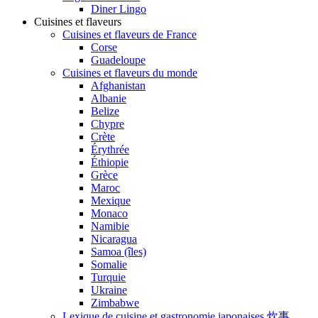
Diner Lingo
Cuisines et flaveurs
Cuisines et flaveurs de France
Corse
Guadeloupe
Cuisines et flaveurs du monde
Afghanistan
Albanie
Belize
Chypre
Crète
Érythrée
Éthiopie
Grèce
Maroc
Mexique
Monaco
Namibie
Nicaragua
Samoa (îles)
Somalie
Turquie
Ukraine
Zimbabwe
Lexique de cuisine et gastronomie japonaises 炊事