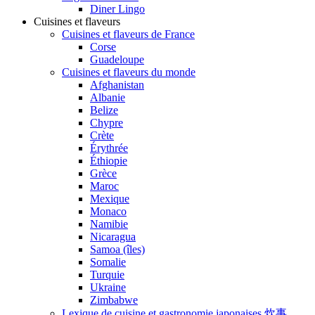
Diner Lingo
Cuisines et flaveurs
Cuisines et flaveurs de France
Corse
Guadeloupe
Cuisines et flaveurs du monde
Afghanistan
Albanie
Belize
Chypre
Crète
Érythrée
Éthiopie
Grèce
Maroc
Mexique
Monaco
Namibie
Nicaragua
Samoa (îles)
Somalie
Turquie
Ukraine
Zimbabwe
Lexique de cuisine et gastronomie japonaises 炊事