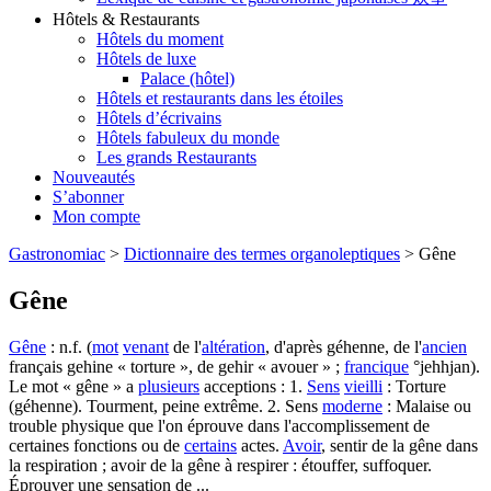
Hôtels & Restaurants
Hôtels du moment
Hôtels de luxe
Palace (hôtel)
Hôtels et restaurants dans les étoiles
Hôtels d’écrivains
Hôtels fabuleux du monde
Les grands Restaurants
Nouveautés
S’abonner
Mon compte
Gastronomiac
>
Dictionnaire des termes organoleptiques
>
Gêne
Gêne
Gêne
: n.f. (
mot
venant
de l'
altération
, d'après géhenne, de l'
ancien
français gehine « torture », de gehir « avouer » ;
francique
°jehhjan).
Le mot « gêne » a
plusieurs
acceptions : 1.
Sens
vieilli
: Torture
(géhenne). Tourment, peine extrême. 2. Sens
moderne
: Malaise ou
trouble physique que l'on éprouve dans l'accomplissement de
certaines fonctions ou de
certains
actes.
Avoir
, sentir de la gêne dans
la respiration ; avoir de la gêne à respirer : étouffer, suffoquer.
Éprouver une sensation de ...