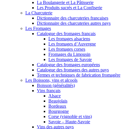
La Boulangerie et La Pâtisserie
Les Produits sucrés et La Confiserie
La Charcuterie
Dictionnaire des charcuteries françaises
Dictionnaire des charcuteries autres pays
Les Fromages
Catalogue des fromages français
Les fromages alsaciens
Les fromages d’Auvergne
Les fromages corses
Fromages du Limousin
Les fromages de Savoie
Catalogue des fromages européens
Catalogue des fromages des autres pays
Termes et techniques de fabrication fromagère
Les Boissons, vins et alcools
Boisson (généralités)
Vins français
Alsace
Beaujolais
Bordeaux
Bourgogne
Corse (vignoble et vins)
Savoie – Haute-Savoie
Vins des autres pays