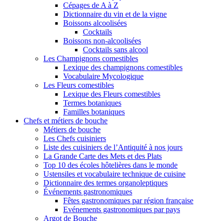
Cépages de A à Z
Dictionnaire du vin et de la vigne
Boissons alcoolisées
Cocktails
Boissons non-alcoolisées
Cocktails sans alcool
Les Champignons comestibles
Lexique des champignons comestibles
Vocabulaire Mycologique
Les Fleurs comestibles
Lexique des Fleurs comestibles
Termes botaniques
Familles botaniques
Chefs et métiers de bouche
Métiers de bouche
Les Chefs cuisiniers
Liste des cuisiniers de l’Antiquité à nos jours
La Grande Carte des Mets et des Plats
Top 10 des écoles hôtelières dans le monde
Ustensiles et vocabulaire technique de cuisine
Dictionnaire des termes organoleptiques
Événements gastronomiques
Fêtes gastronomiques par région française
Evénements gastronomiques par pays
Argot de Bouche