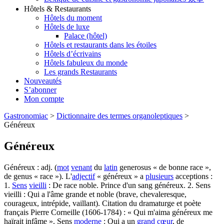
Hôtels & Restaurants
Hôtels du moment
Hôtels de luxe
Palace (hôtel)
Hôtels et restaurants dans les étoiles
Hôtels d’écrivains
Hôtels fabuleux du monde
Les grands Restaurants
Nouveautés
S’abonner
Mon compte
Gastronomiac
>
Dictionnaire des termes organoleptiques
>
Généreux
Généreux
Généreux : adj. (
mot
venant
du
latin
generosus « de bonne race »,
de genus « race »). L'
adjectif
« généreux » a
plusieurs
acceptions :
1.
Sens
vieilli
: De race noble. Prince d'un sang généreux. 2. Sens
vieilli : Qui a l'âme grande et noble (brave, chevaleresque,
courageux, intrépide, vaillant). Citation du dramaturge et poète
français Pierre Corneille (1606-1784) : « Qui m'aima généreux me
haïrait infâme ». Sens
moderne
: Qui a un
grand
cœur
, de