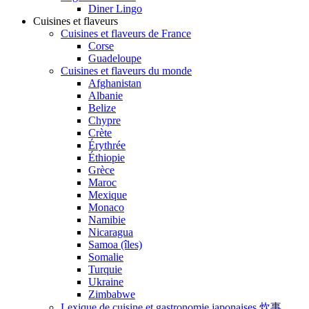
Diner Lingo
Cuisines et flaveurs
Cuisines et flaveurs de France
Corse
Guadeloupe
Cuisines et flaveurs du monde
Afghanistan
Albanie
Belize
Chypre
Crète
Érythrée
Éthiopie
Grèce
Maroc
Mexique
Monaco
Namibie
Nicaragua
Samoa (îles)
Somalie
Turquie
Ukraine
Zimbabwe
Lexique de cuisine et gastronomie japonaises 炊事