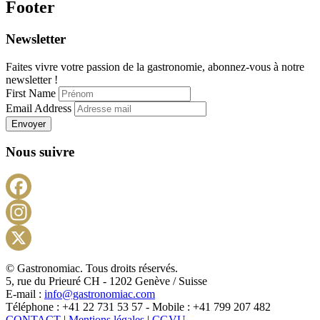
Footer
Newsletter
Faites vivre votre passion de la gastronomie, abonnez-vous à notre
newsletter !
First Name
Email Address
Envoyer
Nous suivre
Facebook
Instagram
X
© Gastronomiac. Tous droits réservés.
5, rue du Prieuré CH - 1202 Genève / Suisse
E-mail :
info@gastronomiac.com
Téléphone : +41 22 731 53 57 - Mobile : +41 799 207 482
CONTACT
|
Mentions légales
|
CGVU