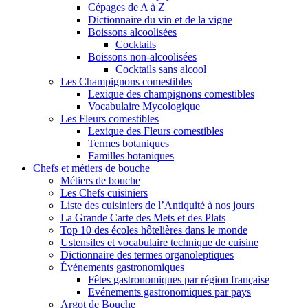
Cépages de A à Z
Dictionnaire du vin et de la vigne
Boissons alcoolisées
Cocktails
Boissons non-alcoolisées
Cocktails sans alcool
Les Champignons comestibles
Lexique des champignons comestibles
Vocabulaire Mycologique
Les Fleurs comestibles
Lexique des Fleurs comestibles
Termes botaniques
Familles botaniques
Chefs et métiers de bouche
Métiers de bouche
Les Chefs cuisiniers
Liste des cuisiniers de l’Antiquité à nos jours
La Grande Carte des Mets et des Plats
Top 10 des écoles hôtelières dans le monde
Ustensiles et vocabulaire technique de cuisine
Dictionnaire des termes organoleptiques
Événements gastronomiques
Fêtes gastronomiques par région française
Evénements gastronomiques par pays
Argot de Bouche