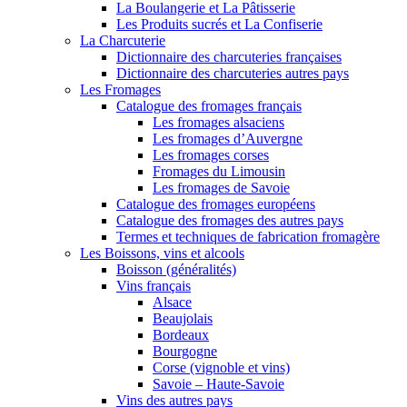
La Boulangerie et La Pâtisserie
Les Produits sucrés et La Confiserie
La Charcuterie
Dictionnaire des charcuteries françaises
Dictionnaire des charcuteries autres pays
Les Fromages
Catalogue des fromages français
Les fromages alsaciens
Les fromages d’Auvergne
Les fromages corses
Fromages du Limousin
Les fromages de Savoie
Catalogue des fromages européens
Catalogue des fromages des autres pays
Termes et techniques de fabrication fromagère
Les Boissons, vins et alcools
Boisson (généralités)
Vins français
Alsace
Beaujolais
Bordeaux
Bourgogne
Corse (vignoble et vins)
Savoie – Haute-Savoie
Vins des autres pays