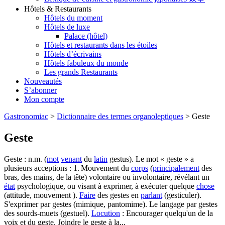
Hôtels & Restaurants
Hôtels du moment
Hôtels de luxe
Palace (hôtel)
Hôtels et restaurants dans les étoiles
Hôtels d’écrivains
Hôtels fabuleux du monde
Les grands Restaurants
Nouveautés
S’abonner
Mon compte
Gastronomiac
>
Dictionnaire des termes organoleptiques
>
Geste
Geste
Geste : n.m. (
mot
venant
du
latin
gestus). Le mot « geste » a
plusieurs acceptions : 1. Mouvement du
corps
(
principalement
des
bras, des mains, de la tête) volontaire ou involontaire, révélant un
état
psychologique, ou visant à exprimer, à exécuter quelque
chose
(attitude, mouvement ).
Faire
des gestes en
parlant
(gesticuler).
S'exprimer par gestes (mimique, pantomime). Le langage par gestes
des sourds-muets (gestuel).
Locution
: Encourager quelqu'un de la
voix et du geste. Joindre le geste à la...