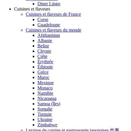
Diner Lingo
Cuisines et flaveurs
Cuisines et flaveurs de France
Corse
Guadeloupe
Cuisines et flaveurs du monde
Afghanistan
Albanie
Belize
Chypre
Crète
Érythrée
Éthiopie
Grèce
Maroc
Mexique
Monaco
Namibie
Nicaragua
Samoa (îles)
Somalie
Turquie
Ukraine
Zimbabwe
Lexique de cuisine et gastronomie japonaises 炊事