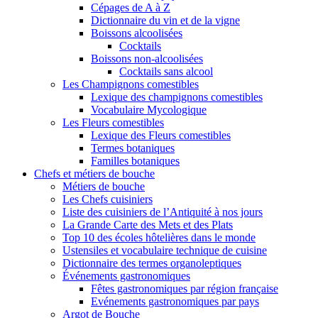
Cépages de A à Z
Dictionnaire du vin et de la vigne
Boissons alcoolisées
Cocktails
Boissons non-alcoolisées
Cocktails sans alcool
Les Champignons comestibles
Lexique des champignons comestibles
Vocabulaire Mycologique
Les Fleurs comestibles
Lexique des Fleurs comestibles
Termes botaniques
Familles botaniques
Chefs et métiers de bouche
Métiers de bouche
Les Chefs cuisiniers
Liste des cuisiniers de l’Antiquité à nos jours
La Grande Carte des Mets et des Plats
Top 10 des écoles hôtelières dans le monde
Ustensiles et vocabulaire technique de cuisine
Dictionnaire des termes organoleptiques
Événements gastronomiques
Fêtes gastronomiques par région française
Evénements gastronomiques par pays
Argot de Bouche