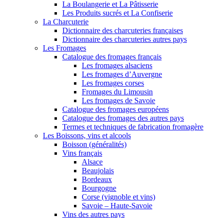
La Boulangerie et La Pâtisserie
Les Produits sucrés et La Confiserie
La Charcuterie
Dictionnaire des charcuteries françaises
Dictionnaire des charcuteries autres pays
Les Fromages
Catalogue des fromages français
Les fromages alsaciens
Les fromages d’Auvergne
Les fromages corses
Fromages du Limousin
Les fromages de Savoie
Catalogue des fromages européens
Catalogue des fromages des autres pays
Termes et techniques de fabrication fromagère
Les Boissons, vins et alcools
Boisson (généralités)
Vins français
Alsace
Beaujolais
Bordeaux
Bourgogne
Corse (vignoble et vins)
Savoie – Haute-Savoie
Vins des autres pays