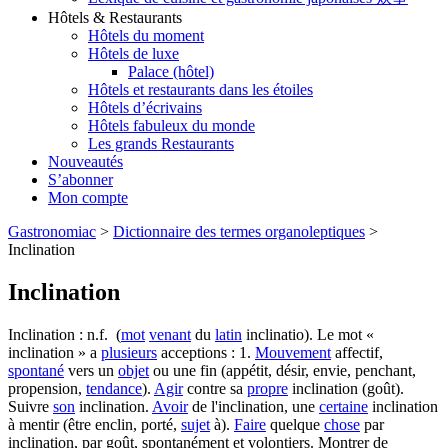
Hôtels & Restaurants
Hôtels du moment
Hôtels de luxe
Palace (hôtel)
Hôtels et restaurants dans les étoiles
Hôtels d’écrivains
Hôtels fabuleux du monde
Les grands Restaurants
Nouveautés
S’abonner
Mon compte
Gastronomiac
>
Dictionnaire des termes organoleptiques
>
Inclination
Inclination
Inclination : n.f. (
mot
venant
du
latin
inclinatio). Le mot «
inclination » a
plusieurs
acceptions : 1.
Mouvement
affectif,
spontané
vers un
objet
ou une fin (appétit, désir, envie, penchant,
propension,
tendance
).
Agir
contre sa
propre
inclination (goût).
Suivre
son
inclination.
Avoir
de l'inclination, une
certaine
inclination
à mentir (être enclin, porté,
sujet
à).
Faire
quelque
chose
par
inclination, par goût, spontanément et volontiers. Montrer de