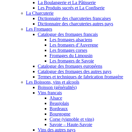
La Boulangerie et La Pâtisserie
Les Produits sucrés et La Confiserie
La Charcuterie
Dictionnaire des charcuteries françaises
Dictionnaire des charcuteries autres pays
Les Fromages
Catalogue des fromages français
Les fromages alsaciens
Les fromages d’Auvergne
Les fromages corses
Fromages du Limousin
Les fromages de Savoie
Catalogue des fromages européens
Catalogue des fromages des autres pays
Termes et techniques de fabrication fromagère
Les Boissons, vins et alcools
Boisson (généralités)
Vins français
Alsace
Beaujolais
Bordeaux
Bourgogne
Corse (vignoble et vins)
Savoie – Haute-Savoie
Vins des autres pays