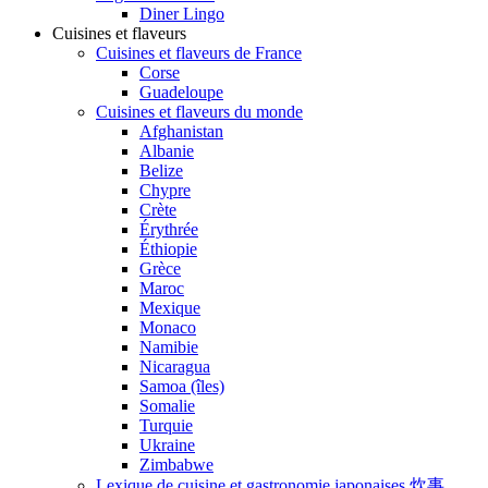
Diner Lingo
Cuisines et flaveurs
Cuisines et flaveurs de France
Corse
Guadeloupe
Cuisines et flaveurs du monde
Afghanistan
Albanie
Belize
Chypre
Crète
Érythrée
Éthiopie
Grèce
Maroc
Mexique
Monaco
Namibie
Nicaragua
Samoa (îles)
Somalie
Turquie
Ukraine
Zimbabwe
Lexique de cuisine et gastronomie japonaises 炊事