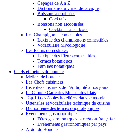
Cépages de A à Z
Dictionnaire du vin et de la vigne
Boissons alcoolisées
Cocktails
Boissons non-alcoolisées
Cocktails sans alcool
Les Champignons comestibles
Lexique des champignons comestibles
Vocabulaire Mycologique
Les Fleurs comestibles
Lexique des Fleurs comestibles
Termes botaniques
Familles botaniques
Chefs et métiers de bouche
Métiers de bouche
Les Chefs cuisiniers
Liste des cuisiniers de l’Antiquité à nos jours
La Grande Carte des Mets et des Plats
Top 10 des écoles hôtelières dans le monde
Ustensiles et vocabulaire technique de cuisine
Dictionnaire des termes organoleptiques
Événements gastronomiques
Fêtes gastronomiques par région française
Evénements gastronomiques par pays
Argot de Bouche