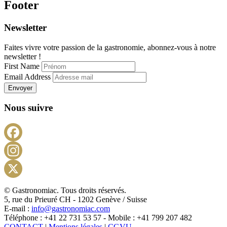
Footer
Newsletter
Faites vivre votre passion de la gastronomie, abonnez-vous à notre
newsletter !
First Name
Email Address
Envoyer
Nous suivre
Facebook
Instagram
X
© Gastronomiac. Tous droits réservés.
5, rue du Prieuré CH - 1202 Genève / Suisse
E-mail :
info@gastronomiac.com
Téléphone : +41 22 731 53 57 - Mobile : +41 799 207 482
CONTACT
|
Mentions légales
|
CGVU