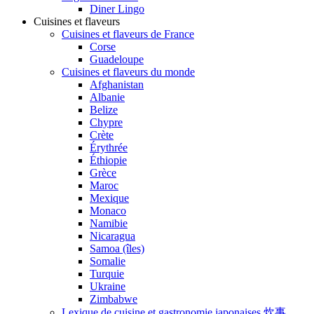
Diner Lingo
Cuisines et flaveurs
Cuisines et flaveurs de France
Corse
Guadeloupe
Cuisines et flaveurs du monde
Afghanistan
Albanie
Belize
Chypre
Crète
Érythrée
Éthiopie
Grèce
Maroc
Mexique
Monaco
Namibie
Nicaragua
Samoa (îles)
Somalie
Turquie
Ukraine
Zimbabwe
Lexique de cuisine et gastronomie japonaises 炊事