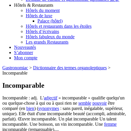
Hôtels & Restaurants
Hôtels du moment
Hôtels de luxe
Palace (hôtel)
Hôtels et restaurants dans les étoiles
Hôtels d’écrivains
Hôtels fabuleux du monde
Les grands Restaurants
Nouveautés
S’abonner
Mon compte
Gastronomiac
>
Dictionnaire des termes organoleptiques
>
Incomparable
Incomparable
Incomparable : adj. L'
adjectif
« incomparable » qualifie quelqu'un
ou quelque-chose à qui ou à quoi rien ne
semble
pouvoir
être
comparé (en
bien
) (
synonymes
: sans pareil, inégalable, supérieur,
unique). Elle était d'une incomparable beauté (accompli, admirable,
parfait). Œuvre incomparable. Un plat incomparable Un talent
incomparable. Une boisson, un vin incomparable. Une
femme
incomparable (remarquable)....