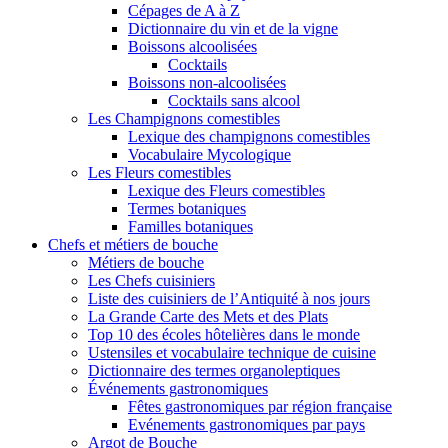
Cépages de A à Z
Dictionnaire du vin et de la vigne
Boissons alcoolisées
Cocktails
Boissons non-alcoolisées
Cocktails sans alcool
Les Champignons comestibles
Lexique des champignons comestibles
Vocabulaire Mycologique
Les Fleurs comestibles
Lexique des Fleurs comestibles
Termes botaniques
Familles botaniques
Chefs et métiers de bouche
Métiers de bouche
Les Chefs cuisiniers
Liste des cuisiniers de l’Antiquité à nos jours
La Grande Carte des Mets et des Plats
Top 10 des écoles hôtelières dans le monde
Ustensiles et vocabulaire technique de cuisine
Dictionnaire des termes organoleptiques
Événements gastronomiques
Fêtes gastronomiques par région française
Evénements gastronomiques par pays
Argot de Bouche