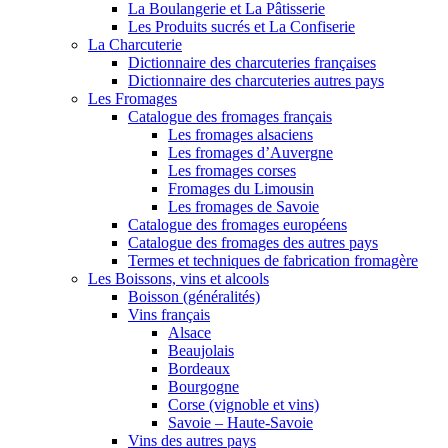
La Boulangerie et La Pâtisserie
Les Produits sucrés et La Confiserie
La Charcuterie
Dictionnaire des charcuteries françaises
Dictionnaire des charcuteries autres pays
Les Fromages
Catalogue des fromages français
Les fromages alsaciens
Les fromages d’Auvergne
Les fromages corses
Fromages du Limousin
Les fromages de Savoie
Catalogue des fromages européens
Catalogue des fromages des autres pays
Termes et techniques de fabrication fromagère
Les Boissons, vins et alcools
Boisson (généralités)
Vins français
Alsace
Beaujolais
Bordeaux
Bourgogne
Corse (vignoble et vins)
Savoie – Haute-Savoie
Vins des autres pays