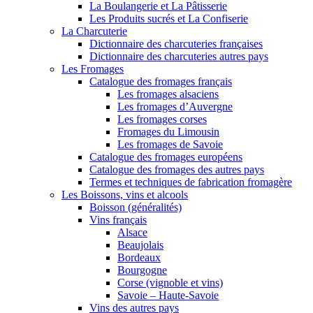
La Boulangerie et La Pâtisserie
Les Produits sucrés et La Confiserie
La Charcuterie
Dictionnaire des charcuteries françaises
Dictionnaire des charcuteries autres pays
Les Fromages
Catalogue des fromages français
Les fromages alsaciens
Les fromages d’Auvergne
Les fromages corses
Fromages du Limousin
Les fromages de Savoie
Catalogue des fromages européens
Catalogue des fromages des autres pays
Termes et techniques de fabrication fromagère
Les Boissons, vins et alcools
Boisson (généralités)
Vins français
Alsace
Beaujolais
Bordeaux
Bourgogne
Corse (vignoble et vins)
Savoie – Haute-Savoie
Vins des autres pays