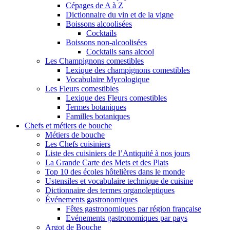
Cépages de A à Z
Dictionnaire du vin et de la vigne
Boissons alcoolisées
Cocktails
Boissons non-alcoolisées
Cocktails sans alcool
Les Champignons comestibles
Lexique des champignons comestibles
Vocabulaire Mycologique
Les Fleurs comestibles
Lexique des Fleurs comestibles
Termes botaniques
Familles botaniques
Chefs et métiers de bouche
Métiers de bouche
Les Chefs cuisiniers
Liste des cuisiniers de l’Antiquité à nos jours
La Grande Carte des Mets et des Plats
Top 10 des écoles hôtelières dans le monde
Ustensiles et vocabulaire technique de cuisine
Dictionnaire des termes organoleptiques
Événements gastronomiques
Fêtes gastronomiques par région française
Evénements gastronomiques par pays
Argot de Bouche