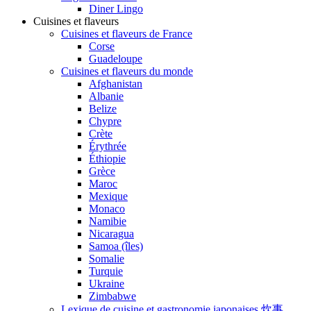
Diner Lingo
Cuisines et flaveurs
Cuisines et flaveurs de France
Corse
Guadeloupe
Cuisines et flaveurs du monde
Afghanistan
Albanie
Belize
Chypre
Crète
Érythrée
Éthiopie
Grèce
Maroc
Mexique
Monaco
Namibie
Nicaragua
Samoa (îles)
Somalie
Turquie
Ukraine
Zimbabwe
Lexique de cuisine et gastronomie japonaises 炊事