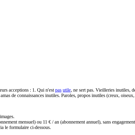
sieurs acceptions : 1. Qui n'est
pas
utile
, ne sert pas. Vieilleries inutiles,
mas de connaissances inutiles. Paroles, propos inutiles (creux, oiseux, 
s images.
(abonnement mensuel) ou 11 € / an (abonnement annuel), sans engagemen
a le formulaire ci-dessous.