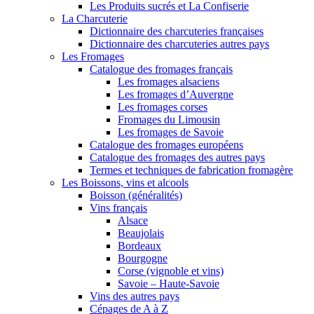
Les Produits sucrés et La Confiserie
La Charcuterie
Dictionnaire des charcuteries françaises
Dictionnaire des charcuteries autres pays
Les Fromages
Catalogue des fromages français
Les fromages alsaciens
Les fromages d’Auvergne
Les fromages corses
Fromages du Limousin
Les fromages de Savoie
Catalogue des fromages européens
Catalogue des fromages des autres pays
Termes et techniques de fabrication fromagère
Les Boissons, vins et alcools
Boisson (généralités)
Vins français
Alsace
Beaujolais
Bordeaux
Bourgogne
Corse (vignoble et vins)
Savoie – Haute-Savoie
Vins des autres pays
Cépages de A à Z