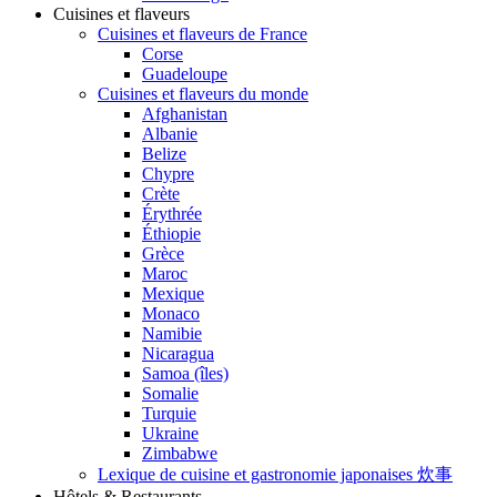
Cuisines et flaveurs
Cuisines et flaveurs de France
Corse
Guadeloupe
Cuisines et flaveurs du monde
Afghanistan
Albanie
Belize
Chypre
Crète
Érythrée
Éthiopie
Grèce
Maroc
Mexique
Monaco
Namibie
Nicaragua
Samoa (îles)
Somalie
Turquie
Ukraine
Zimbabwe
Lexique de cuisine et gastronomie japonaises 炊事
Hôtels & Restaurants