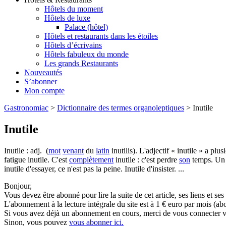
Hôtels du moment
Hôtels de luxe
Palace (hôtel)
Hôtels et restaurants dans les étoiles
Hôtels d’écrivains
Hôtels fabuleux du monde
Les grands Restaurants
Nouveautés
S’abonner
Mon compte
Gastronomiac
>
Dictionnaire des termes organoleptiques
>
Inutile
Inutile
Inutile : adj. (
mot
venant
du
latin
inutilis). L'adjectif « inutile » a plu
fatigue inutile. C'est
complètement
inutile : c'est perdre
son
temps. Un a
inutile d'essayer, ce n'est pas la peine. Inutile d'insister. ...
Bonjour,
Vous devez être abonné pour lire la suite de cet article, ses liens et se
L'abonnement à la lecture intégrale du site est à 1 € euro par mois 
Si vous avez déjà un abonnement en cours, merci de vous connecter vi
Sinon, vous pouvez
vous abonner ici.