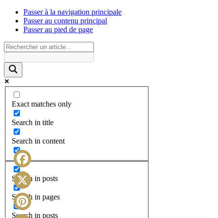
Passer à la navigation principale
Passer au contenu principal
Passer au pied de page
Exact matches only
Search in title
Search in content
Facebook
Search in posts
X
Search in pages
Search in posts
Pinterest