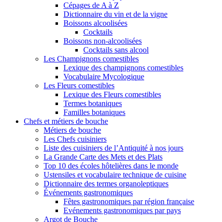
Cépages de A à Z
Dictionnaire du vin et de la vigne
Boissons alcoolisées
Cocktails
Boissons non-alcoolisées
Cocktails sans alcool
Les Champignons comestibles
Lexique des champignons comestibles
Vocabulaire Mycologique
Les Fleurs comestibles
Lexique des Fleurs comestibles
Termes botaniques
Familles botaniques
Chefs et métiers de bouche
Métiers de bouche
Les Chefs cuisiniers
Liste des cuisiniers de l’Antiquité à nos jours
La Grande Carte des Mets et des Plats
Top 10 des écoles hôtelières dans le monde
Ustensiles et vocabulaire technique de cuisine
Dictionnaire des termes organoleptiques
Événements gastronomiques
Fêtes gastronomiques par région française
Evénements gastronomiques par pays
Argot de Bouche