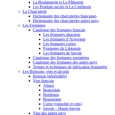
La Boulangerie et La Pâtisserie
Les Produits sucrés et La Confiserie
La Charcuterie
Dictionnaire des charcuteries françaises
Dictionnaire des charcuteries autres pays
Les Fromages
Catalogue des fromages français
Les fromages alsaciens
Les fromages d’Auvergne
Les fromages corses
Fromages du Limousin
Les fromages de Savoie
Catalogue des fromages européens
Catalogue des fromages des autres pays
Termes et techniques de fabrication fromagère
Les Boissons, vins et alcools
Boisson (généralités)
Vins français
Alsace
Beaujolais
Bordeaux
Bourgogne
Corse (vignoble et vins)
Savoie – Haute-Savoie
Vins des autres pays