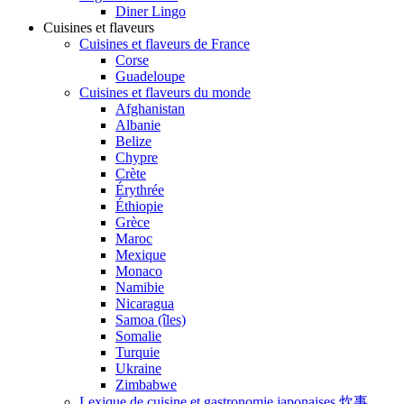
Diner Lingo
Cuisines et flaveurs
Cuisines et flaveurs de France
Corse
Guadeloupe
Cuisines et flaveurs du monde
Afghanistan
Albanie
Belize
Chypre
Crète
Érythrée
Éthiopie
Grèce
Maroc
Mexique
Monaco
Namibie
Nicaragua
Samoa (îles)
Somalie
Turquie
Ukraine
Zimbabwe
Lexique de cuisine et gastronomie japonaises 炊事