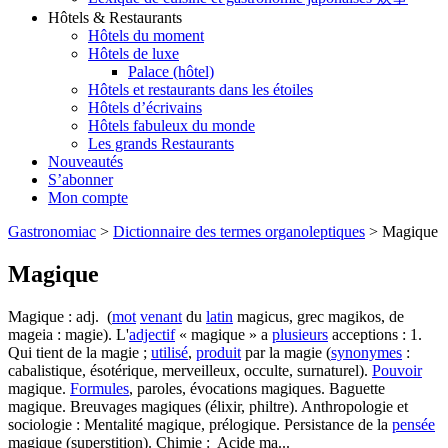
Hôtels & Restaurants
Hôtels du moment
Hôtels de luxe
Palace (hôtel)
Hôtels et restaurants dans les étoiles
Hôtels d’écrivains
Hôtels fabuleux du monde
Les grands Restaurants
Nouveautés
S’abonner
Mon compte
Gastronomiac
>
Dictionnaire des termes organoleptiques
>
Magique
Magique
Magique : adj. (
mot
venant
du
latin
magicus, grec magikos, de
mageia : magie). L'
adjectif
« magique » a
plusieurs
acceptions : 1.
Qui tient de la magie ;
utilisé
,
produit
par la magie (
synonymes
:
cabalistique, ésotérique, merveilleux, occulte, surnaturel).
Pouvoir
magique.
Formules
, paroles, évocations magiques. Baguette
magique. Breuvages magiques (élixir, philtre). Anthropologie et
sociologie : Mentalité magique, prélogique. Persistance de la
pensée
magique (superstition). Chimie : Acide ma...