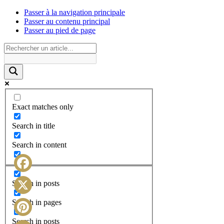
Passer à la navigation principale
Passer au contenu principal
Passer au pied de page
Exact matches only
Search in title
Search in content
Facebook
Search in posts
X
Search in pages
Search in posts
Pinterest