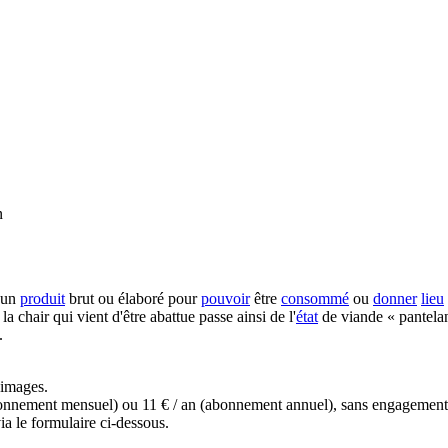
n
 un
produit
brut ou élaboré pour
pouvoir
être
consommé
ou
donner
lieu
 la chair qui vient d'être abattue passe ainsi de l'
état
de viande « pantelan
.
s images.
(abonnement mensuel) ou 11 € / an (abonnement annuel), sans engagemen
a le formulaire ci-dessous.