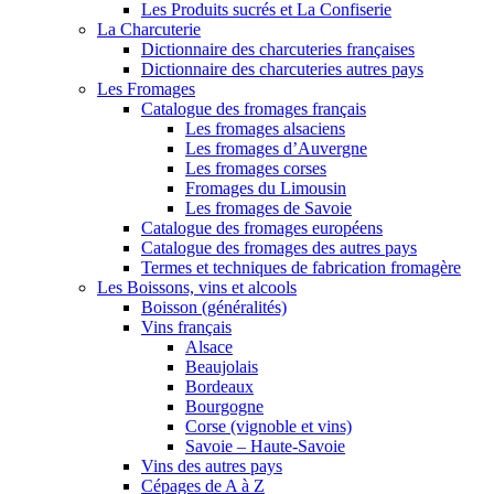
Les Produits sucrés et La Confiserie
La Charcuterie
Dictionnaire des charcuteries françaises
Dictionnaire des charcuteries autres pays
Les Fromages
Catalogue des fromages français
Les fromages alsaciens
Les fromages d’Auvergne
Les fromages corses
Fromages du Limousin
Les fromages de Savoie
Catalogue des fromages européens
Catalogue des fromages des autres pays
Termes et techniques de fabrication fromagère
Les Boissons, vins et alcools
Boisson (généralités)
Vins français
Alsace
Beaujolais
Bordeaux
Bourgogne
Corse (vignoble et vins)
Savoie – Haute-Savoie
Vins des autres pays
Cépages de A à Z