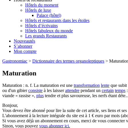
Hôtels du moment
Hôtels de luxe
Palace (hôtel)
Hôtels et restaurants dans les étoiles
Hôtels d’écrivains
Hôtels fabuleux du monde
Les grands Restaurants
Nouveautés
S’abonner
Mon compte
Gastronomiac
>
Dictionnaire des termes organoleptiques
>
Maturatio
Maturation
Maturation : n. f. La maturation est une
transformation
lente
que subit
ou d'un gibier
consiste
à les laisser
attendre
pendant un
certain
temps
:
viande « rassise »,
plus
tendre et plus savoureuse, les nerfs étant déte..
Bonjour,
Vous devez être abonné pour lire la suite de cet article, ses liens et se
L'abonnement à la lecture intégrale du site est à 1 € euro par mois 
Si vous avez déjà un abonnement en cours, merci de vous connecter vi
Sinon, vous pouvez
vous abonner ici.