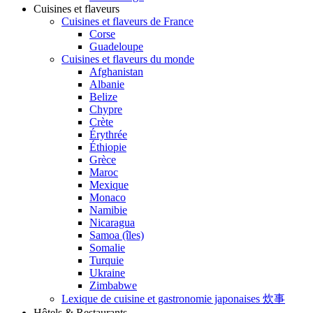
Cuisines et flaveurs
Cuisines et flaveurs de France
Corse
Guadeloupe
Cuisines et flaveurs du monde
Afghanistan
Albanie
Belize
Chypre
Crète
Érythrée
Éthiopie
Grèce
Maroc
Mexique
Monaco
Namibie
Nicaragua
Samoa (îles)
Somalie
Turquie
Ukraine
Zimbabwe
Lexique de cuisine et gastronomie japonaises 炊事
Hôtels & Restaurants