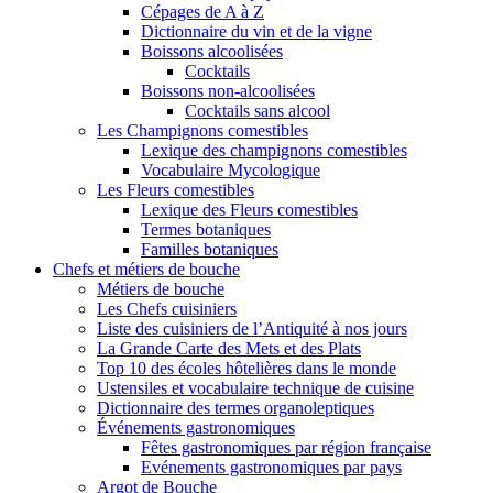
Cépages de A à Z
Dictionnaire du vin et de la vigne
Boissons alcoolisées
Cocktails
Boissons non-alcoolisées
Cocktails sans alcool
Les Champignons comestibles
Lexique des champignons comestibles
Vocabulaire Mycologique
Les Fleurs comestibles
Lexique des Fleurs comestibles
Termes botaniques
Familles botaniques
Chefs et métiers de bouche
Métiers de bouche
Les Chefs cuisiniers
Liste des cuisiniers de l’Antiquité à nos jours
La Grande Carte des Mets et des Plats
Top 10 des écoles hôtelières dans le monde
Ustensiles et vocabulaire technique de cuisine
Dictionnaire des termes organoleptiques
Événements gastronomiques
Fêtes gastronomiques par région française
Evénements gastronomiques par pays
Argot de Bouche