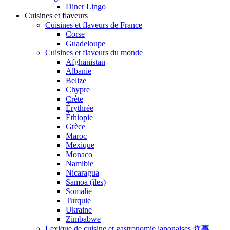
Diner Lingo
Cuisines et flaveurs
Cuisines et flaveurs de France
Corse
Guadeloupe
Cuisines et flaveurs du monde
Afghanistan
Albanie
Belize
Chypre
Crète
Érythrée
Éthiopie
Grèce
Maroc
Mexique
Monaco
Namibie
Nicaragua
Samoa (îles)
Somalie
Turquie
Ukraine
Zimbabwe
Lexique de cuisine et gastronomie japonaises 炊事