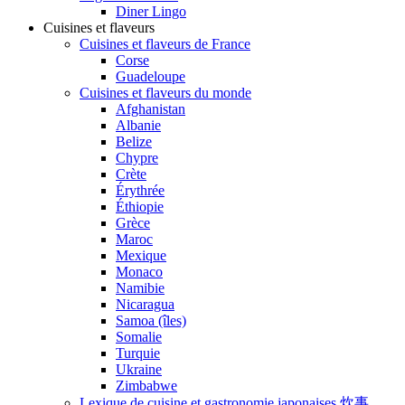
Diner Lingo
Cuisines et flaveurs
Cuisines et flaveurs de France
Corse
Guadeloupe
Cuisines et flaveurs du monde
Afghanistan
Albanie
Belize
Chypre
Crète
Érythrée
Éthiopie
Grèce
Maroc
Mexique
Monaco
Namibie
Nicaragua
Samoa (îles)
Somalie
Turquie
Ukraine
Zimbabwe
Lexique de cuisine et gastronomie japonaises 炊事