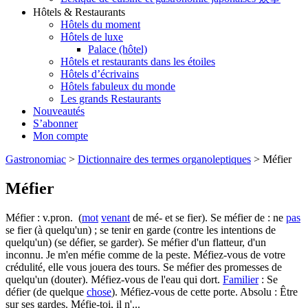
Hôtels & Restaurants
Hôtels du moment
Hôtels de luxe
Palace (hôtel)
Hôtels et restaurants dans les étoiles
Hôtels d’écrivains
Hôtels fabuleux du monde
Les grands Restaurants
Nouveautés
S’abonner
Mon compte
Gastronomiac
>
Dictionnaire des termes organoleptiques
>
Méfier
Méfier
Méfier : v.pron. (
mot
venant
de mé- et se fier). Se méfier de : ne
pas
se fier (à quelqu'un) ; se tenir en garde (contre les intentions de
quelqu'un) (se défier, se garder). Se méfier d'un flatteur, d'un
inconnu. Je m'en méfie comme de la peste. Méfiez-vous de votre
crédulité, elle vous jouera des tours. Se méfier des promesses de
quelqu'un (douter). Méfiez-vous de l'eau qui dort.
Familier
: Se
défier (de quelque
chose
). Méfiez-vous de cette porte. Absolu : Être
sur ses gardes. Méfie-toi, il n'...