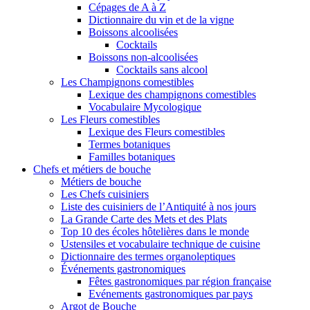
Cépages de A à Z
Dictionnaire du vin et de la vigne
Boissons alcoolisées
Cocktails
Boissons non-alcoolisées
Cocktails sans alcool
Les Champignons comestibles
Lexique des champignons comestibles
Vocabulaire Mycologique
Les Fleurs comestibles
Lexique des Fleurs comestibles
Termes botaniques
Familles botaniques
Chefs et métiers de bouche
Métiers de bouche
Les Chefs cuisiniers
Liste des cuisiniers de l’Antiquité à nos jours
La Grande Carte des Mets et des Plats
Top 10 des écoles hôtelières dans le monde
Ustensiles et vocabulaire technique de cuisine
Dictionnaire des termes organoleptiques
Événements gastronomiques
Fêtes gastronomiques par région française
Evénements gastronomiques par pays
Argot de Bouche