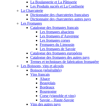
La Boulangerie et La Pâtisserie
Les Produits sucrés et La Confiserie
La Charcuterie
Dictionnaire des charcuteries françaises
Dictionnaire des charcuteries autres pays
Les Fromages
Catalogue des fromages français
Les fromages alsaciens
Les fromages d’Auvergne
Les fromages corses
Fromages du Limousin
Les fromages de Savoie
Catalogue des fromages européens
Catalogue des fromages des autres pays
Termes et techniques de fabrication fromagère
Les Boissons, vins et alcools
Boisson (généralités)
Vins français
Alsace
Beaujolais
Bordeaux
Bourgogne
Corse (vignoble et vins)
Savoie – Haute-Savoie
Vins des autres pays