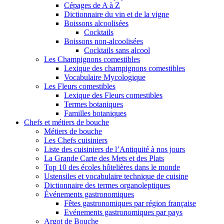
Cépages de A à Z
Dictionnaire du vin et de la vigne
Boissons alcoolisées
Cocktails
Boissons non-alcoolisées
Cocktails sans alcool
Les Champignons comestibles
Lexique des champignons comestibles
Vocabulaire Mycologique
Les Fleurs comestibles
Lexique des Fleurs comestibles
Termes botaniques
Familles botaniques
Chefs et métiers de bouche
Métiers de bouche
Les Chefs cuisiniers
Liste des cuisiniers de l’Antiquité à nos jours
La Grande Carte des Mets et des Plats
Top 10 des écoles hôtelières dans le monde
Ustensiles et vocabulaire technique de cuisine
Dictionnaire des termes organoleptiques
Événements gastronomiques
Fêtes gastronomiques par région française
Evénements gastronomiques par pays
Argot de Bouche