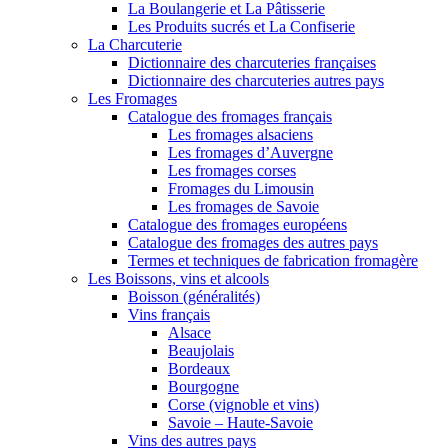
La Boulangerie et La Pâtisserie
Les Produits sucrés et La Confiserie
La Charcuterie
Dictionnaire des charcuteries françaises
Dictionnaire des charcuteries autres pays
Les Fromages
Catalogue des fromages français
Les fromages alsaciens
Les fromages d’Auvergne
Les fromages corses
Fromages du Limousin
Les fromages de Savoie
Catalogue des fromages européens
Catalogue des fromages des autres pays
Termes et techniques de fabrication fromagère
Les Boissons, vins et alcools
Boisson (généralités)
Vins français
Alsace
Beaujolais
Bordeaux
Bourgogne
Corse (vignoble et vins)
Savoie – Haute-Savoie
Vins des autres pays