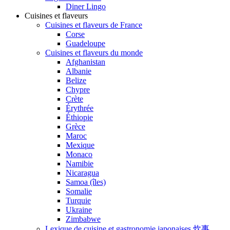
Diner Lingo
Cuisines et flaveurs
Cuisines et flaveurs de France
Corse
Guadeloupe
Cuisines et flaveurs du monde
Afghanistan
Albanie
Belize
Chypre
Crète
Érythrée
Éthiopie
Grèce
Maroc
Mexique
Monaco
Namibie
Nicaragua
Samoa (îles)
Somalie
Turquie
Ukraine
Zimbabwe
Lexique de cuisine et gastronomie japonaises 炊事