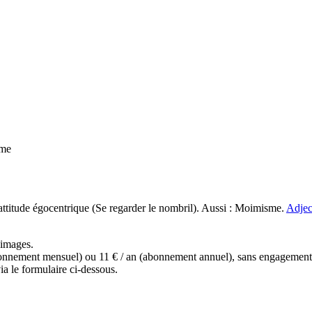
sme
ttitude égocentrique (Se regarder le nombril). Aussi : Moimisme.
Adjec
s images.
(abonnement mensuel) ou 11 € / an (abonnement annuel), sans engagemen
a le formulaire ci-dessous.