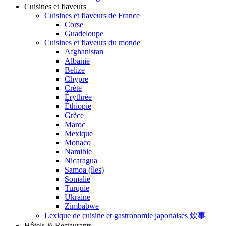
Cuisines et flaveurs
Cuisines et flaveurs de France
Corse
Guadeloupe
Cuisines et flaveurs du monde
Afghanistan
Albanie
Belize
Chypre
Crète
Érythrée
Éthiopie
Grèce
Maroc
Mexique
Monaco
Namibie
Nicaragua
Samoa (îles)
Somalie
Turquie
Ukraine
Zimbabwe
Lexique de cuisine et gastronomie japonaises 炊事
Hôtels & Restaurants