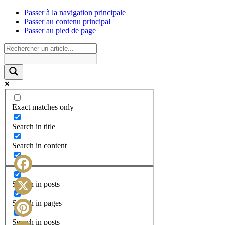
Passer à la navigation principale
Passer au contenu principal
Passer au pied de page
Exact matches only
Search in title
Search in content
Facebook
Search in posts
X
Search in pages
Search in posts
Pinterest