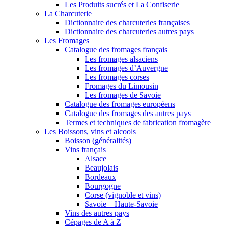
Les Produits sucrés et La Confiserie
La Charcuterie
Dictionnaire des charcuteries françaises
Dictionnaire des charcuteries autres pays
Les Fromages
Catalogue des fromages français
Les fromages alsaciens
Les fromages d’Auvergne
Les fromages corses
Fromages du Limousin
Les fromages de Savoie
Catalogue des fromages européens
Catalogue des fromages des autres pays
Termes et techniques de fabrication fromagère
Les Boissons, vins et alcools
Boisson (généralités)
Vins français
Alsace
Beaujolais
Bordeaux
Bourgogne
Corse (vignoble et vins)
Savoie – Haute-Savoie
Vins des autres pays
Cépages de A à Z