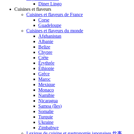
Diner Lingo
Cuisines et flaveurs
Cuisines et flaveurs de France
Corse
Guadeloupe
Cuisines et flaveurs du monde
Afghanistan
Albanie
Belize
Chypre
Crète
Érythrée
Éthiopie
Grèce
Maroc
Mexique
Monaco
Namibie
Nicaragua
Samoa (îles)
Somalie
Turquie
Ukraine
Zimbabwe
Lexique de cuisine et gastronomie japonaises 炊事