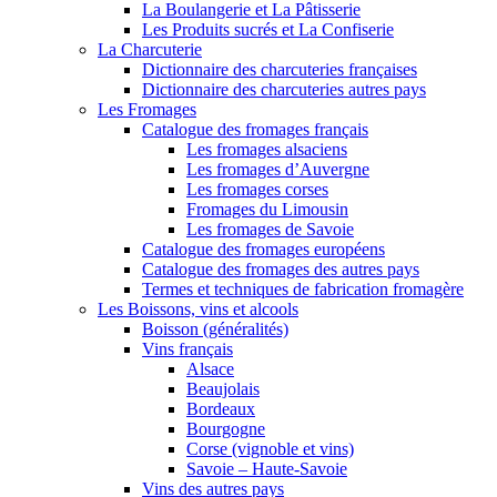
La Boulangerie et La Pâtisserie
Les Produits sucrés et La Confiserie
La Charcuterie
Dictionnaire des charcuteries françaises
Dictionnaire des charcuteries autres pays
Les Fromages
Catalogue des fromages français
Les fromages alsaciens
Les fromages d’Auvergne
Les fromages corses
Fromages du Limousin
Les fromages de Savoie
Catalogue des fromages européens
Catalogue des fromages des autres pays
Termes et techniques de fabrication fromagère
Les Boissons, vins et alcools
Boisson (généralités)
Vins français
Alsace
Beaujolais
Bordeaux
Bourgogne
Corse (vignoble et vins)
Savoie – Haute-Savoie
Vins des autres pays