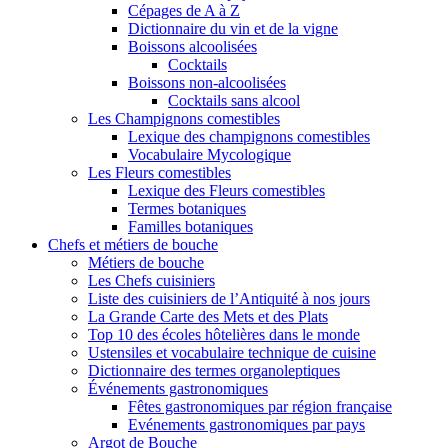
Cépages de A à Z
Dictionnaire du vin et de la vigne
Boissons alcoolisées
Cocktails
Boissons non-alcoolisées
Cocktails sans alcool
Les Champignons comestibles
Lexique des champignons comestibles
Vocabulaire Mycologique
Les Fleurs comestibles
Lexique des Fleurs comestibles
Termes botaniques
Familles botaniques
Chefs et métiers de bouche
Métiers de bouche
Les Chefs cuisiniers
Liste des cuisiniers de l’Antiquité à nos jours
La Grande Carte des Mets et des Plats
Top 10 des écoles hôtelières dans le monde
Ustensiles et vocabulaire technique de cuisine
Dictionnaire des termes organoleptiques
Événements gastronomiques
Fêtes gastronomiques par région française
Evénements gastronomiques par pays
Argot de Bouche