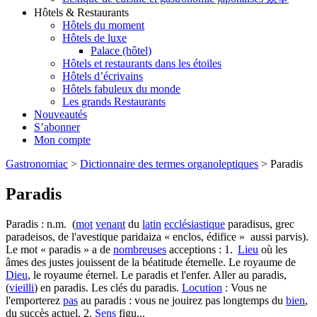
Hôtels & Restaurants
Hôtels du moment
Hôtels de luxe
Palace (hôtel)
Hôtels et restaurants dans les étoiles
Hôtels d’écrivains
Hôtels fabuleux du monde
Les grands Restaurants
Nouveautés
S’abonner
Mon compte
Gastronomiac
>
Dictionnaire des termes organoleptiques
>
Paradis
Paradis
Paradis : n.m. (
mot
venant
du
latin
ecclésiastique
paradisus, grec
paradeisos, de l'avestique paridaiza « enclos, édifice » aussi parvis).
Le mot « paradis » a de
nombreuses
acceptions : 1.
Lieu
où les
âmes des justes jouissent de la béatitude éternelle. Le royaume de
Dieu
, le royaume éternel. Le paradis et l'enfer. Aller au paradis,
(
vieilli
) en paradis. Les clés du paradis.
Locution
: Vous ne
l'emporterez
pas
au paradis : vous ne jouirez pas longtemps du
bien
,
du succès actuel. 2.
Sens
figu...