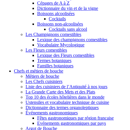
Cépages de A à Z
Dictionnaire du vin et de la vigne
Boissons alcoolisées
Cocktails
Boissons non-alcoolisées
Cocktails sans alcool
Les Champignons comestibles
Lexique des champignons comestibles
Vocabulaire Mycologique
Les Fleurs comestibles
Lexique des Fleurs comestibles
Termes botaniques
Familles botaniques
Chefs et métiers de bouche
Métiers de bouche
Les Chefs cuisiniers
Liste des cuisiniers de l’Antiquité à nos jours
La Grande Carte des Mets et des Plats
Top 10 des écoles hôtelières dans le monde
Ustensiles et vocabulaire technique de cuisine
Dictionnaire des termes organoleptiques
Événements gastronomiques
Fêtes gastronomiques par région française
Evénements gastronomiques par pays
Argot de Bouche