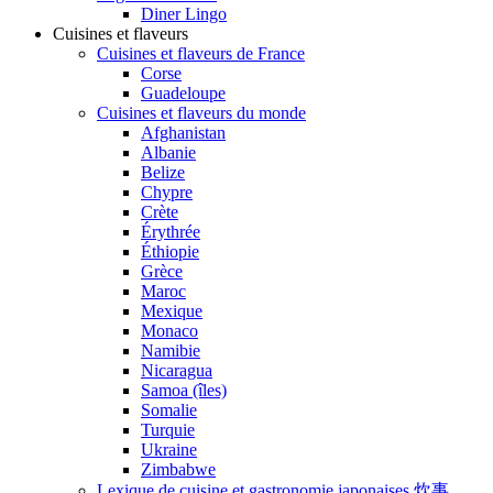
Diner Lingo
Cuisines et flaveurs
Cuisines et flaveurs de France
Corse
Guadeloupe
Cuisines et flaveurs du monde
Afghanistan
Albanie
Belize
Chypre
Crète
Érythrée
Éthiopie
Grèce
Maroc
Mexique
Monaco
Namibie
Nicaragua
Samoa (îles)
Somalie
Turquie
Ukraine
Zimbabwe
Lexique de cuisine et gastronomie japonaises 炊事