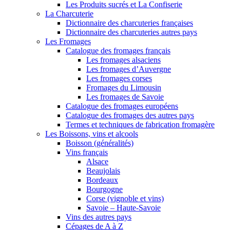
Les Produits sucrés et La Confiserie
La Charcuterie
Dictionnaire des charcuteries françaises
Dictionnaire des charcuteries autres pays
Les Fromages
Catalogue des fromages français
Les fromages alsaciens
Les fromages d’Auvergne
Les fromages corses
Fromages du Limousin
Les fromages de Savoie
Catalogue des fromages européens
Catalogue des fromages des autres pays
Termes et techniques de fabrication fromagère
Les Boissons, vins et alcools
Boisson (généralités)
Vins français
Alsace
Beaujolais
Bordeaux
Bourgogne
Corse (vignoble et vins)
Savoie – Haute-Savoie
Vins des autres pays
Cépages de A à Z