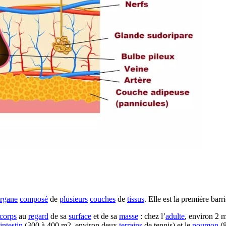
rgane
composé
de
plusieurs
couches
de
tissus
. Elle est la première barr
corps
au
regard
de sa
surface
et de sa
masse
: chez l’
adulte
, environ 2 
intestin
(300 à 400 m2, environ deux
terrains
de tennis) et le
poumon
(