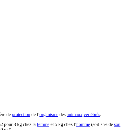
ière de
protection
de l’
organisme
des
animaux
vertébrés
.
m2 pour 3 kg chez la
femme
et 5 kg chez l’
homme
(soit 7 % de
son
80 m2).