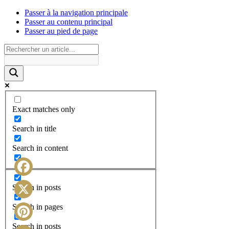
Passer à la navigation principale
Passer au contenu principal
Passer au pied de page
Exact matches only
Search in title
Search in content
Facebook
Search in posts
X
Search in pages
Search in posts
Pinterest