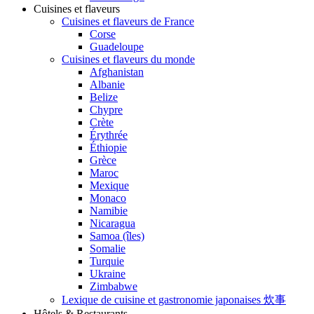
Cuisines et flaveurs
Cuisines et flaveurs de France
Corse
Guadeloupe
Cuisines et flaveurs du monde
Afghanistan
Albanie
Belize
Chypre
Crète
Érythrée
Éthiopie
Grèce
Maroc
Mexique
Monaco
Namibie
Nicaragua
Samoa (îles)
Somalie
Turquie
Ukraine
Zimbabwe
Lexique de cuisine et gastronomie japonaises 炊事
Hôtels & Restaurants