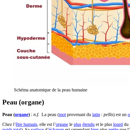
Schéma anatomique de la peau humaine
Peau (organe)
Peau (
organe
)
:
n.f.
La peau (
mot
provenant du
latin
:
pellis
) est un
o
Chez l’
être humain
, elle est l’
organe
le
plus
étendu
et le plus
lourd
du
poids
total
). Sa
surface
d’
échange
est cependant
bien
plus
petite
que l’