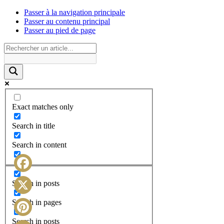
Passer à la navigation principale
Passer au contenu principal
Passer au pied de page
Exact matches only
Search in title
Search in content
Facebook
Search in posts
X
Search in pages
Search in posts
Pinterest