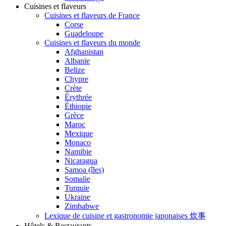
Cuisines et flaveurs
Cuisines et flaveurs de France
Corse
Guadeloupe
Cuisines et flaveurs du monde
Afghanistan
Albanie
Belize
Chypre
Crète
Érythrée
Éthiopie
Grèce
Maroc
Mexique
Monaco
Namibie
Nicaragua
Samoa (îles)
Somalie
Turquie
Ukraine
Zimbabwe
Lexique de cuisine et gastronomie japonaises 炊事
Hôtels & Restaurants