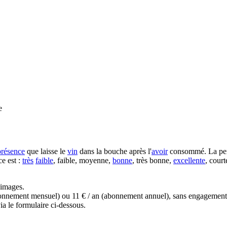
e
présence
que laisse le
vin
dans la bouche après l'
avoir
consommé. La pers
ce est :
très
faible
, faible, moyenne,
bonne
, très bonne,
excellente
, cour
s images.
(abonnement mensuel) ou 11 € / an (abonnement annuel), sans engagemen
a le formulaire ci-dessous.