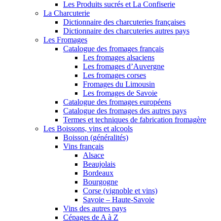
Les Produits sucrés et La Confiserie
La Charcuterie
Dictionnaire des charcuteries françaises
Dictionnaire des charcuteries autres pays
Les Fromages
Catalogue des fromages français
Les fromages alsaciens
Les fromages d’Auvergne
Les fromages corses
Fromages du Limousin
Les fromages de Savoie
Catalogue des fromages européens
Catalogue des fromages des autres pays
Termes et techniques de fabrication fromagère
Les Boissons, vins et alcools
Boisson (généralités)
Vins français
Alsace
Beaujolais
Bordeaux
Bourgogne
Corse (vignoble et vins)
Savoie – Haute-Savoie
Vins des autres pays
Cépages de A à Z