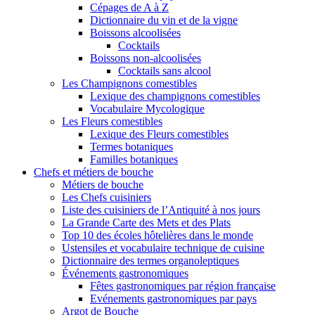
Cépages de A à Z
Dictionnaire du vin et de la vigne
Boissons alcoolisées
Cocktails
Boissons non-alcoolisées
Cocktails sans alcool
Les Champignons comestibles
Lexique des champignons comestibles
Vocabulaire Mycologique
Les Fleurs comestibles
Lexique des Fleurs comestibles
Termes botaniques
Familles botaniques
Chefs et métiers de bouche
Métiers de bouche
Les Chefs cuisiniers
Liste des cuisiniers de l’Antiquité à nos jours
La Grande Carte des Mets et des Plats
Top 10 des écoles hôtelières dans le monde
Ustensiles et vocabulaire technique de cuisine
Dictionnaire des termes organoleptiques
Événements gastronomiques
Fêtes gastronomiques par région française
Evénements gastronomiques par pays
Argot de Bouche