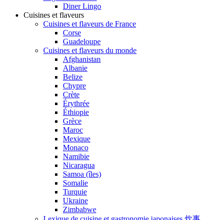
Diner Lingo
Cuisines et flaveurs
Cuisines et flaveurs de France
Corse
Guadeloupe
Cuisines et flaveurs du monde
Afghanistan
Albanie
Belize
Chypre
Crète
Érythrée
Éthiopie
Grèce
Maroc
Mexique
Monaco
Namibie
Nicaragua
Samoa (îles)
Somalie
Turquie
Ukraine
Zimbabwe
Lexique de cuisine et gastronomie japonaises 炊事