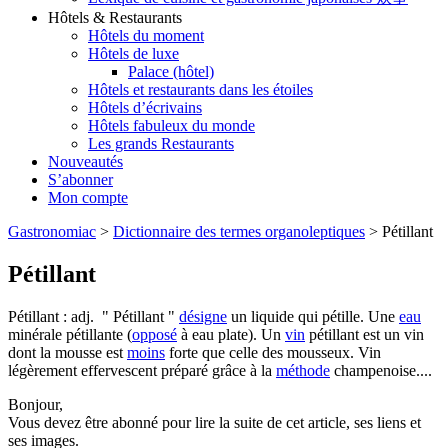
Hôtels & Restaurants
Hôtels du moment
Hôtels de luxe
Palace (hôtel)
Hôtels et restaurants dans les étoiles
Hôtels d’écrivains
Hôtels fabuleux du monde
Les grands Restaurants
Nouveautés
S’abonner
Mon compte
Gastronomiac
>
Dictionnaire des termes organoleptiques
>
Pétillant
Pétillant
Pétillant : adj. " Pétillant "
désigne
un liquide qui pétille. Une
eau
minérale pétillante (
opposé
à eau plate). Un
vin
pétillant est un vin
dont la mousse est
moins
forte que celle des mousseux. Vin
légèrement effervescent préparé grâce à la
méthode
champenoise....
Bonjour,
Vous devez être abonné pour lire la suite de cet article, ses liens et
ses images.