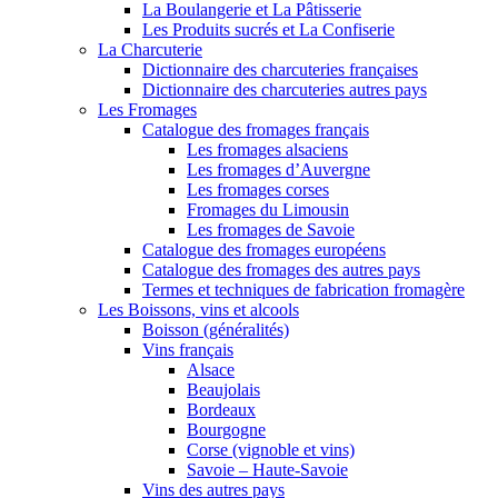
La Boulangerie et La Pâtisserie
Les Produits sucrés et La Confiserie
La Charcuterie
Dictionnaire des charcuteries françaises
Dictionnaire des charcuteries autres pays
Les Fromages
Catalogue des fromages français
Les fromages alsaciens
Les fromages d’Auvergne
Les fromages corses
Fromages du Limousin
Les fromages de Savoie
Catalogue des fromages européens
Catalogue des fromages des autres pays
Termes et techniques de fabrication fromagère
Les Boissons, vins et alcools
Boisson (généralités)
Vins français
Alsace
Beaujolais
Bordeaux
Bourgogne
Corse (vignoble et vins)
Savoie – Haute-Savoie
Vins des autres pays