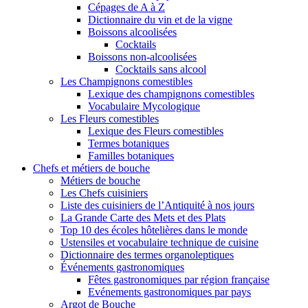
Cépages de A à Z
Dictionnaire du vin et de la vigne
Boissons alcoolisées
Cocktails
Boissons non-alcoolisées
Cocktails sans alcool
Les Champignons comestibles
Lexique des champignons comestibles
Vocabulaire Mycologique
Les Fleurs comestibles
Lexique des Fleurs comestibles
Termes botaniques
Familles botaniques
Chefs et métiers de bouche
Métiers de bouche
Les Chefs cuisiniers
Liste des cuisiniers de l’Antiquité à nos jours
La Grande Carte des Mets et des Plats
Top 10 des écoles hôtelières dans le monde
Ustensiles et vocabulaire technique de cuisine
Dictionnaire des termes organoleptiques
Événements gastronomiques
Fêtes gastronomiques par région française
Evénements gastronomiques par pays
Argot de Bouche