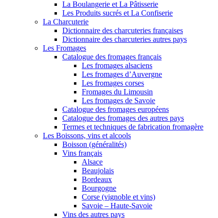
La Boulangerie et La Pâtisserie
Les Produits sucrés et La Confiserie
La Charcuterie
Dictionnaire des charcuteries françaises
Dictionnaire des charcuteries autres pays
Les Fromages
Catalogue des fromages français
Les fromages alsaciens
Les fromages d’Auvergne
Les fromages corses
Fromages du Limousin
Les fromages de Savoie
Catalogue des fromages européens
Catalogue des fromages des autres pays
Termes et techniques de fabrication fromagère
Les Boissons, vins et alcools
Boisson (généralités)
Vins français
Alsace
Beaujolais
Bordeaux
Bourgogne
Corse (vignoble et vins)
Savoie – Haute-Savoie
Vins des autres pays