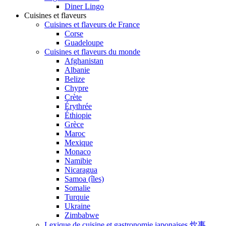
Diner Lingo
Cuisines et flaveurs
Cuisines et flaveurs de France
Corse
Guadeloupe
Cuisines et flaveurs du monde
Afghanistan
Albanie
Belize
Chypre
Crète
Érythrée
Éthiopie
Grèce
Maroc
Mexique
Monaco
Namibie
Nicaragua
Samoa (îles)
Somalie
Turquie
Ukraine
Zimbabwe
Lexique de cuisine et gastronomie japonaises 炊事