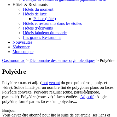
Hôtels & Restaurants
Hôtels du moment
Hôtels de luxe
Palace (hôtel)
Hôtels et restaurants dans les étoiles
Hôtels d’écrivains
Hôtels fabuleux du monde
Les grands Restaurants
Nouveautés
S’abonner
Mon compte
Gastronomiac
>
Dictionnaire des termes organoleptiques
>
Polyèdre
Polyèdre
Polyèdre : n.m. et adj. (
mot
venant
du grec poluedros ; poly- et
-èdre). Solide limité par un nombre fini de polygones plans ou faces.
Polyèdre convexe. Polyèdre régulier (cube, parallélépipède,
pyramide). Polyèdre (concave) à faces étoilées.
Adjectif
: Angle
polyèdre, formé par les faces d'un polyèdre....
Bonjour,
Vous devez être abonné pour lire la suite de cet article, ses liens et