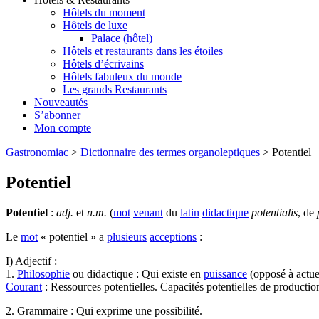
Hôtels du moment
Hôtels de luxe
Palace (hôtel)
Hôtels et restaurants dans les étoiles
Hôtels d’écrivains
Hôtels fabuleux du monde
Les grands Restaurants
Nouveautés
S’abonner
Mon compte
Gastronomiac
>
Dictionnaire des termes organoleptiques
>
Potentiel
Potentiel
Potentiel
:
adj.
et
n.m.
(
mot
venant
du
latin
didactique
potentialis
, de
Le
mot
« potentiel » a
plusieurs
acceptions
:
I) Adjectif :
1.
Philosophie
ou didactique : Qui existe en
puissance
(opposé à actuel
Courant
: Ressources potentielles. Capacités potentielles de productio
2. Grammaire : Qui exprime une possibilité.