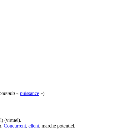
potentia
«
puissance
»).
) (virtuel).
n.
Concurrent
,
client
, marché potentiel.