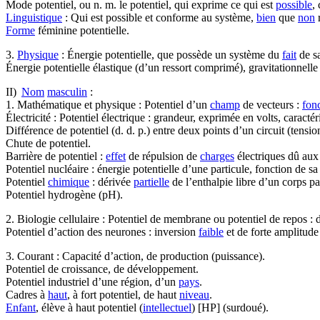
Mode potentiel, ou n. m. le potentiel, qui exprime ce qui est
possible
,
Linguistique
: Qui est possible et conforme au système,
bien
que
non
r
Forme
féminine potentielle.
3.
Physique
: Énergie potentielle, que possède un système du
fait
de sa
Énergie potentielle élastique (d’un ressort comprimé), gravitationnell
II)
Nom
masculin
:
1. Mathématique et physique : Potentiel d’un
champ
de vecteurs :
fon
Électricité : Potentiel électrique : grandeur, exprimée en volts, caractér
Différence de potentiel (d. d. p.) entre deux points d’un circuit (tensio
Chute de potentiel.
Barrière de potentiel :
effet
de répulsion de
charges
électriques dû aux 
Potentiel nucléaire : énergie potentielle d’une particule, fonction de 
Potentiel
chimique
: dérivée
partielle
de l’enthalpie libre d’un corps p
Potentiel hydrogène (pH).
2. Biologie cellulaire : Potentiel de membrane ou potentiel de repos : 
Potentiel d’action des neurones : inversion
faible
et de forte amplitude
3. Courant : Capacité d’action, de production (puissance).
Potentiel de croissance, de développement.
Potentiel industriel d’une région, d’un
pays
.
Cadres à
haut
, à fort potentiel, de haut
niveau
.
Enfant
, élève à haut potentiel (
intellectuel
) [HP] (surdoué).