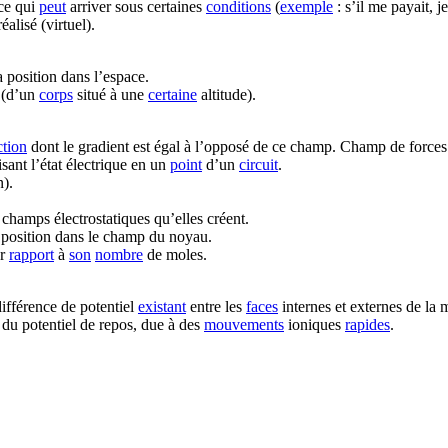
 ce qui
peut
arriver sous certaines
conditions
(
exemple
: s’il me payait, j
éalisé (virtuel).
 position dans l’espace.
e (d’un
corps
situé à une
certaine
altitude).
ction
dont le gradient est égal à l’opposé de ce champ. Champ de forces 
isant l’état électrique en un
point
d’un
circuit
.
n).
champs électrostatiques qu’elles créent.
sa position dans le champ du noyau.
ar
rapport
à
son
nombre
de moles.
différence de potentiel
existant
entre les
faces
internes et externes de la 
 du potentiel de repos, due à des
mouvements
ioniques
rapides
.