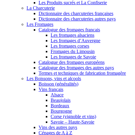
Les Produits sucrés et La Confiserie
La Charcuterie
Dictionnaire des charcuteries françaises
Dictionnaire des charcuteries autres pays
Les Fromages
Catalogue des fromages français
Les fromages alsaciens
Les fromages d’Auvergne
Les fromages corses
Fromages du Limousin
Les fromages de Savoie
Catalogue des fromages européens
Catalogue des fromages des autres pays
Termes et techniques de fabrication fromagère
Les Boissons, vins et alcools
Boisson (généralités)
Vins français
Alsace
Beaujolais
Bordeaux
Bourgogne
Corse (vignoble et vins)
Savoie – Haute-Savoie
Vins des autres pays
Cépages de A à Z