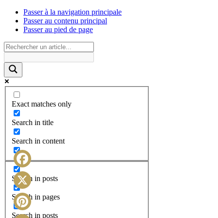
Passer à la navigation principale
Passer au contenu principal
Passer au pied de page
Exact matches only
Search in title
Search in content
Facebook
Search in posts
X
Search in pages
Search in posts
Pinterest