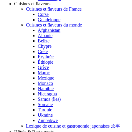
Cuisines et flaveurs
Cuisines et flaveurs de France
Corse
Guadeloupe
Cuisines et flaveurs du monde
Afghanistan
Albanie
Belize
Chypre
Crète
Érythrée
Éthiopie
Grèce
Maroc
Mexique
Monaco
Namibie
Nicaragua
Samoa (îles)
Somalie
Turquie
Ukraine
Zimbabwe
Lexique de cuisine et gastronomie japonaises 炊事
Hôtels & Restaurants