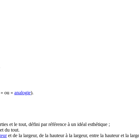
n
» ou «
analogie
).
rties et le tout, défini par référence à un idéal esthétique ;
et du tout.
teur
et de la largeur, de la hauteur à la largeur, entre la hauteur et la la