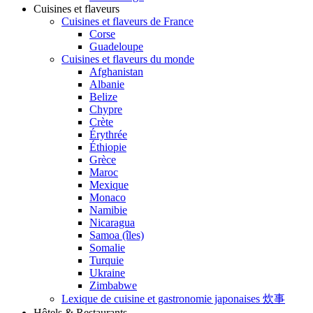
Cuisines et flaveurs
Cuisines et flaveurs de France
Corse
Guadeloupe
Cuisines et flaveurs du monde
Afghanistan
Albanie
Belize
Chypre
Crète
Érythrée
Éthiopie
Grèce
Maroc
Mexique
Monaco
Namibie
Nicaragua
Samoa (îles)
Somalie
Turquie
Ukraine
Zimbabwe
Lexique de cuisine et gastronomie japonaises 炊事
Hôtels & Restaurants