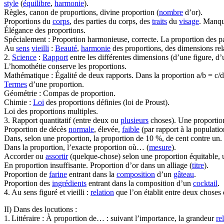
style
(
équilibre
,
harmonie
).
Règles, canon de proportions, divine proportion (
nombre
d’or).
Proportions du
corps
, des parties du corps, des
traits
du
visage
. Manque
Élégance des proportions.
Spécialement : Proportion harmonieuse, correcte. La proportion des pa
Au
sens
vieilli
:
Beauté
,
harmonie
des proportions, des dimensions relat
2.
Science
:
Rapport
entre les différentes dimensions (d’une figure, d
L’homothétie conserve les proportions.
Mathématique : Égalité de deux rapports. Dans la proportion a/b = c/d
Termes
d’une proportion.
Géométrie : Compas de proportion.
Chimie :
Loi
des proportions définies (loi de Proust).
Loi des proportions multiples.
3. Rapport quantitatif (entre deux ou
plusieurs
choses). Une proportion
Proportion de décès
normale
, élevée,
faible
(par rapport à la populatio
Dans, selon une proportion, la proportion de 10 %, de cent contre u
Dans la proportion, l’exacte proportion où… (
mesure
).
Accorder ou
assortir
(quelque-chose) selon une proportion équitable, u
En proportion insuffisante. Proportion d’or dans un alliage (
titre
).
Proportion de
farine
entrant dans la
composition
d’un
gâteau
.
Proportion des
ingrédients
entrant dans la composition d’un
cocktail
.
4. Au sens figuré et vieilli :
relation
que l’on établit entre deux choses
II) Dans des locutions :
1. Littéraire : À proportion de… : suivant l’importance, la grandeur
re