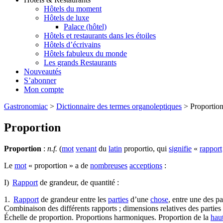
Hôtels du moment
Hôtels de luxe
Palace (hôtel)
Hôtels et restaurants dans les étoiles
Hôtels d’écrivains
Hôtels fabuleux du monde
Les grands Restaurants
Nouveautés
S’abonner
Mon compte
Gastronomiac
>
Dictionnaire des termes organoleptiques
>
Proportio
Proportion
Proportion
:
n.f.
(
mot
venant
du
latin
proportio, qui
signifie
«
rapport
Le
mot
« proportion » a de
nombreuses
acceptions
:
I)
Rapport
de grandeur, de quantité :
1.
Rapport
de grandeur entre les
parties
d’une
chose
, entre une des pa
Combinaison des différents rapports ; dimensions relatives des parties 
Échelle de proportion. Proportions harmoniques. Proportion de la
hau