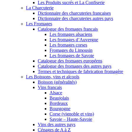
Les Produits sucrés et La Confiserie
La Charcuterie
Dictionnaire des charcuteries françaises
Dictionnaire des charcuteries autres pays
Les Fromages
Catalogue des fromages français
Les fromages alsaciens
Les fromages d’Auvergne
Les fromages corses
Fromages du Limousin
Les fromages de Savoie
Catalogue des fromages européens
Catalogue des fromages des autres pays
Termes et techniques de fabrication fromagère
Les Boissons, vins et alcools
Boisson (généralités)
Vins français
Alsace
Beaujolais
Bordeaux
Bourgogne
Corse (vignoble et vins)
Savoie – Haute-Savoie
Vins des autres pays
Cépages de A à Z