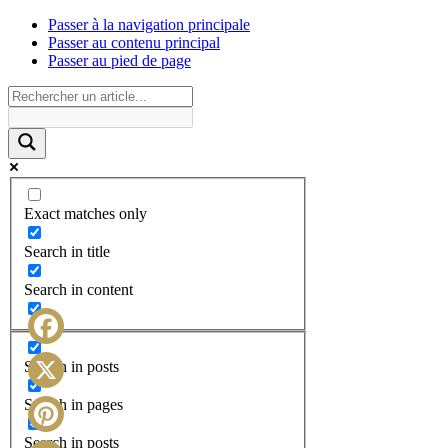
Passer à la navigation principale
Passer au contenu principal
Passer au pied de page
Exact matches only
Search in title
Search in content
Facebook
Search in posts
X
Search in pages
Search in posts
Pinterest