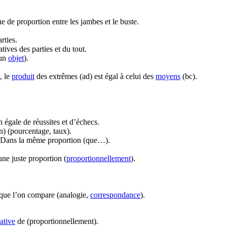
 de proportion entre les jambes et le buste.
rties.
ives des parties et du tout.
’un
objet
).
, le
produit
des extrêmes (ad) est égal à celui des
moyens
(bc).
 égale de réussites et d’échecs.
n) (pourcentage, taux).
n. Dans la même proportion (que…).
ne juste proportion (
proportionnellement
).
 que l’on compare (analogie,
correspondance
).
lative
de (proportionnellement).