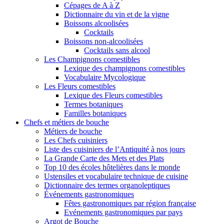
Cépages de A à Z
Dictionnaire du vin et de la vigne
Boissons alcoolisées
Cocktails
Boissons non-alcoolisées
Cocktails sans alcool
Les Champignons comestibles
Lexique des champignons comestibles
Vocabulaire Mycologique
Les Fleurs comestibles
Lexique des Fleurs comestibles
Termes botaniques
Familles botaniques
Chefs et métiers de bouche
Métiers de bouche
Les Chefs cuisiniers
Liste des cuisiniers de l’Antiquité à nos jours
La Grande Carte des Mets et des Plats
Top 10 des écoles hôtelières dans le monde
Ustensiles et vocabulaire technique de cuisine
Dictionnaire des termes organoleptiques
Événements gastronomiques
Fêtes gastronomiques par région française
Evénements gastronomiques par pays
Argot de Bouche