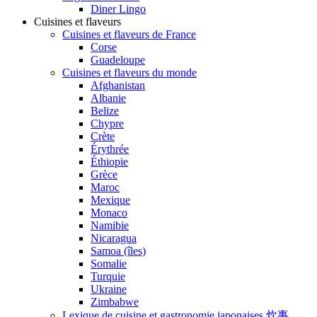
Diner Lingo
Cuisines et flaveurs
Cuisines et flaveurs de France
Corse
Guadeloupe
Cuisines et flaveurs du monde
Afghanistan
Albanie
Belize
Chypre
Crète
Érythrée
Éthiopie
Grèce
Maroc
Mexique
Monaco
Namibie
Nicaragua
Samoa (îles)
Somalie
Turquie
Ukraine
Zimbabwe
Lexique de cuisine et gastronomie japonaises 炊事