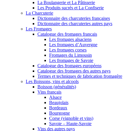
La Boulangerie et La Pâtisserie
Les Produits sucrés et La Confiserie
La Charcuterie
Dictionnaire des charcuteries françaises
Dictionnaire des charcuteries autres pays
Les Fromages
Catalogue des fromages français
Les fromages alsaciens
Les fromages d’Auvergne
Les fromages corses
Fromages du Limousin
Les fromages de Savoie
Catalogue des fromages européens
Catalogue des fromages des autres pays
Termes et techniques de fabrication fromagère
Les Boissons, vins et alcools
Boisson (généralités)
Vins français
Alsace
Beaujolais
Bordeaux
Bourgogne
Corse (vignoble et vins)
Savoie – Haute-Savoie
Vins des autres pays