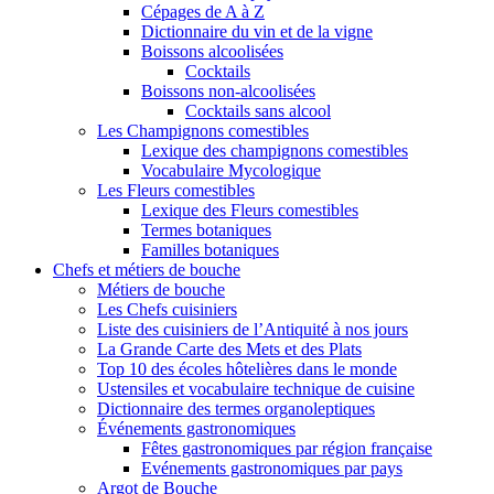
Cépages de A à Z
Dictionnaire du vin et de la vigne
Boissons alcoolisées
Cocktails
Boissons non-alcoolisées
Cocktails sans alcool
Les Champignons comestibles
Lexique des champignons comestibles
Vocabulaire Mycologique
Les Fleurs comestibles
Lexique des Fleurs comestibles
Termes botaniques
Familles botaniques
Chefs et métiers de bouche
Métiers de bouche
Les Chefs cuisiniers
Liste des cuisiniers de l’Antiquité à nos jours
La Grande Carte des Mets et des Plats
Top 10 des écoles hôtelières dans le monde
Ustensiles et vocabulaire technique de cuisine
Dictionnaire des termes organoleptiques
Événements gastronomiques
Fêtes gastronomiques par région française
Evénements gastronomiques par pays
Argot de Bouche