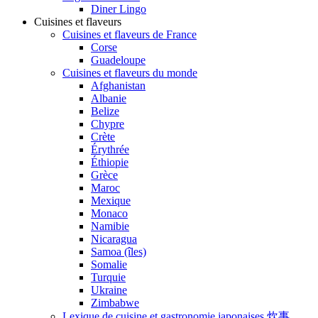
Diner Lingo
Cuisines et flaveurs
Cuisines et flaveurs de France
Corse
Guadeloupe
Cuisines et flaveurs du monde
Afghanistan
Albanie
Belize
Chypre
Crète
Érythrée
Éthiopie
Grèce
Maroc
Mexique
Monaco
Namibie
Nicaragua
Samoa (îles)
Somalie
Turquie
Ukraine
Zimbabwe
Lexique de cuisine et gastronomie japonaises 炊事