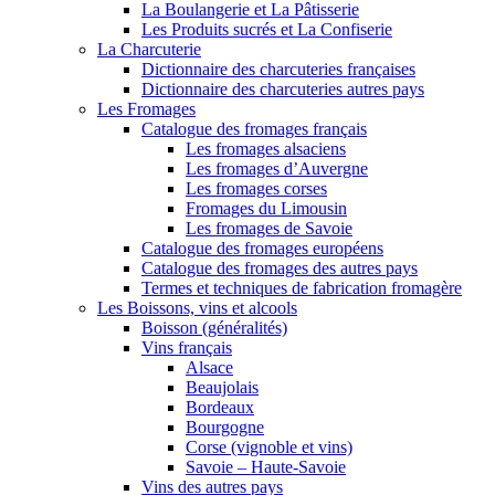
La Boulangerie et La Pâtisserie
Les Produits sucrés et La Confiserie
La Charcuterie
Dictionnaire des charcuteries françaises
Dictionnaire des charcuteries autres pays
Les Fromages
Catalogue des fromages français
Les fromages alsaciens
Les fromages d’Auvergne
Les fromages corses
Fromages du Limousin
Les fromages de Savoie
Catalogue des fromages européens
Catalogue des fromages des autres pays
Termes et techniques de fabrication fromagère
Les Boissons, vins et alcools
Boisson (généralités)
Vins français
Alsace
Beaujolais
Bordeaux
Bourgogne
Corse (vignoble et vins)
Savoie – Haute-Savoie
Vins des autres pays