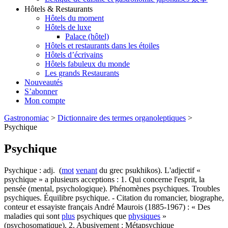
Hôtels & Restaurants
Hôtels du moment
Hôtels de luxe
Palace (hôtel)
Hôtels et restaurants dans les étoiles
Hôtels d’écrivains
Hôtels fabuleux du monde
Les grands Restaurants
Nouveautés
S’abonner
Mon compte
Gastronomiac
>
Dictionnaire des termes organoleptiques
>
Psychique
Psychique
Psychique : adj. (
mot
venant
du grec psukhikos). L'adjectif «
psychique » a plusieurs acceptions : 1. Qui concerne l'esprit, la
pensée (mental, psychologique). Phénomènes psychiques. Troubles
psychiques. Équilibre psychique. - Citation du romancier, biographe,
conteur et essayiste français André Maurois (1885-1967) : « Des
maladies qui sont
plus
psychiques que
physiques
»
(psychosomatique). 2. Abusivement : Métapsychique