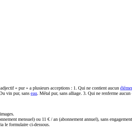
'adjectif « pur » a plusieurs acceptions : 1. Qui ne contient aucun
éléme
 Du vin pur, sans
eau
. Métal pur, sans alliage. 3. Qui ne renferme aucu
s images.
(abonnement mensuel) ou 11 € / an (abonnement annuel), sans engagemen
a le formulaire ci-dessous.