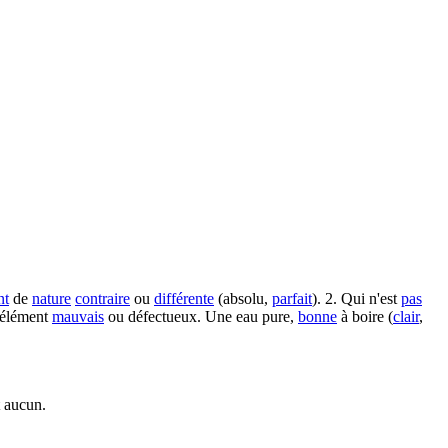
nt
de
nature
contraire
ou
différente
(absolu,
parfait
). 2. Qui n'est
pas
n élément
mauvais
ou défectueux. Une eau pure,
bonne
à boire (
clair
,
t aucun.