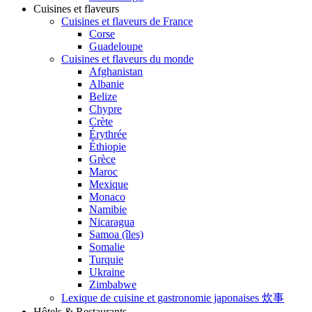
Cuisines et flaveurs
Cuisines et flaveurs de France
Corse
Guadeloupe
Cuisines et flaveurs du monde
Afghanistan
Albanie
Belize
Chypre
Crète
Érythrée
Éthiopie
Grèce
Maroc
Mexique
Monaco
Namibie
Nicaragua
Samoa (îles)
Somalie
Turquie
Ukraine
Zimbabwe
Lexique de cuisine et gastronomie japonaises 炊事
Hôtels & Restaurants