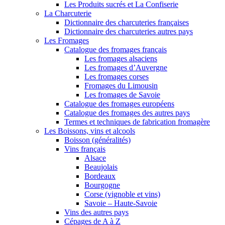
Les Produits sucrés et La Confiserie
La Charcuterie
Dictionnaire des charcuteries françaises
Dictionnaire des charcuteries autres pays
Les Fromages
Catalogue des fromages français
Les fromages alsaciens
Les fromages d’Auvergne
Les fromages corses
Fromages du Limousin
Les fromages de Savoie
Catalogue des fromages européens
Catalogue des fromages des autres pays
Termes et techniques de fabrication fromagère
Les Boissons, vins et alcools
Boisson (généralités)
Vins français
Alsace
Beaujolais
Bordeaux
Bourgogne
Corse (vignoble et vins)
Savoie – Haute-Savoie
Vins des autres pays
Cépages de A à Z