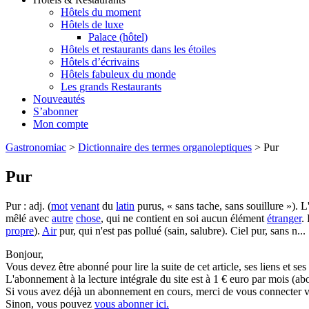
Hôtels du moment
Hôtels de luxe
Palace (hôtel)
Hôtels et restaurants dans les étoiles
Hôtels d’écrivains
Hôtels fabuleux du monde
Les grands Restaurants
Nouveautés
S’abonner
Mon compte
Gastronomiac
>
Dictionnaire des termes organoleptiques
>
Pur
Pur
Pur : adj. (
mot
venant
du
latin
purus, « sans tache, sans souillure »). L
mêlé avec
autre
chose
, qui ne contient en soi aucun élément
étranger
.
propre
).
Air
pur, qui n'est pas pollué (sain, salubre). Ciel pur, sans n...
Bonjour,
Vous devez être abonné pour lire la suite de cet article, ses liens et se
L'abonnement à la lecture intégrale du site est à 1 € euro par mois 
Si vous avez déjà un abonnement en cours, merci de vous connecter vi
Sinon, vous pouvez
vous abonner ici.