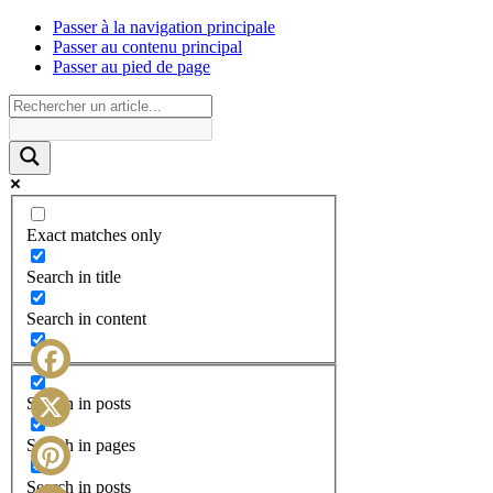
Passer à la navigation principale
Passer au contenu principal
Passer au pied de page
Exact matches only
Search in title
Search in content
Facebook
Search in posts
X
Search in pages
Search in posts
Pinterest